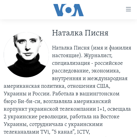
Линки
доступности
Перейти
на
Наталка Писня
ГЛАВНОЕ
основной
ПРОГРАММЫ
контент
Наталка Писня (имя и фамилия
ПРОЕКТЫ
Перейти
АМЕРИКА
настоящие). Журналист,
к
специализация - российское
ЭКСПЕРТИЗА
НОВОСТИ ЗА МИНУТУ
УЧИМ АНГЛИЙСКИЙ
основной
расследование, экономика,
ИНТЕРВЬЮ
ИТОГИ
НАША АМЕРИКАНСКАЯ ИСТОРИЯ
навигации
внутренняя и международная
Перейти
американская политика, отношения США,
ФАКТЫ ПРОТИВ ФЕЙКОВ
ПОЧЕМУ ЭТО ВАЖНО?
А КАК В АМЕРИКЕ?
в
Украины и России. Работала в вашингтонском
ЗА СВОБОДУ ПРЕССЫ
ДИСКУССИЯ VOA
АРТЕФАКТЫ
поиск
бюро Би-би-си, возглавляла американский
корпункт украинской телекомпании 1+1, освещала
УЧИМ АНГЛИЙСКИЙ
ДЕТАЛИ
АМЕРИКАНСКИЕ ГОРОДКИ
2 украинские революции, работала на Востоке
ВИДЕО
НЬЮ-ЙОРК NEW YORK
ТЕСТЫ
Украины, сотрудничала с украинскими
ПОДПИСКА НА НОВОСТИ
телеканалами TVi, “5 канал”, ICTV,
АМЕРИКА. БОЛЬШОЕ ПУТЕШЕСТВИЕ