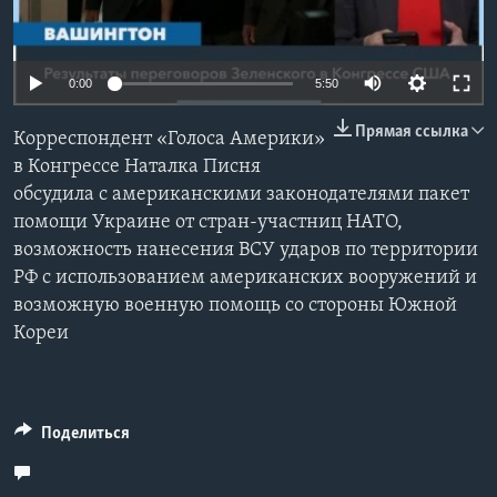
Learning English
0:00
5:50
СОЦИАЛЬНЫЕ СЕТИ
Прямая ссылка
Корреспондент «Голоса Америки»
в Конгрессе Наталка Писня
обсудила с американскими законодателями пакет
Языки
помощи Украине от стран-участниц НАТО,
возможность нанесения ВСУ ударов по территории
РФ с использованием американских вооружений и
возможную военную помощь со стороны Южной
Кореи
Поделиться