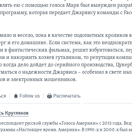
влять ею с помощью голоса Марк был вынужден разра
программу, которая передает Джарвису команды с Fac
.
 мило и весело, пока в качестве подопытных кроликов 
рг и его домашние. Если система, как это неоднократ
и в фантастических фильмах, решит взбунтоваться, п
ом и накормить хозяев гуталином, то репутация комп
о когда дело дойдет до серийного производства, Цукер
уматься о надежности Джарвиса – особенно в свете н
ров и электронных мошенников.
ься
Follow us
Распечатать
сь Кругляков
респондент русской службы «Голоса Америки» с 2015 года. Ве
граммы «Настоящее время. Америка». В 1990-х и 2000-х был а