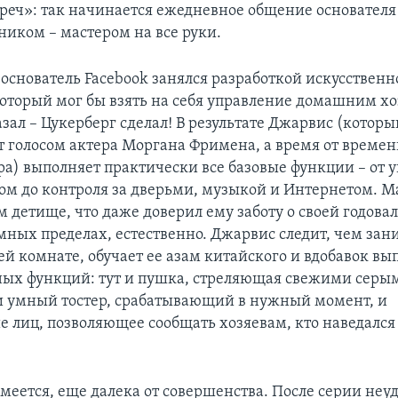
треч»: так начинается ежедневное общение основателя 
иком – мастером на все руки.
 основатель Facebook занялся разработкой искусственн
который мог бы взять на себя управление домашним хо
зал – Цукерберг сделал! В результате Джарвис (который
т голосом актера Моргана Фримена, а время от времен
а) выполняет практически все базовые функции – от 
лом до контроля за дверьми, музыкой и Интернетом. М
м детище, что даже доверил ему заботу о своей годова
умных пределах, естественно. Джарвис следит, чем зан
ей комнате, обучает ее азам китайского и вдобавок вы
ых функций: тут и пушка, стреляющая свежими серы
и умный тостер, срабатывающий в нужный момент, и
е лиц, позволяющее сообщать хозяевам, кто наведался
умеется, еще далека от совершенства. После серии не