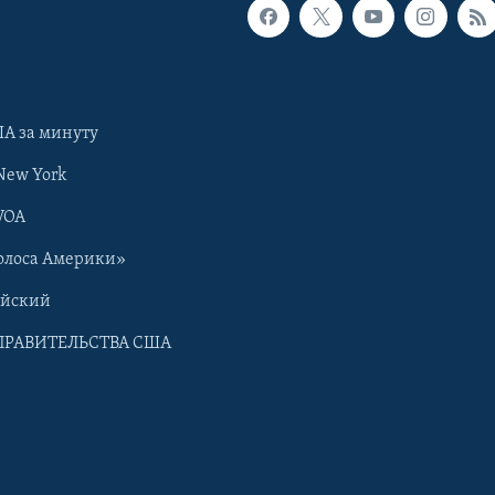
А за минуту
New York
VOA
олоса Америки»
ийский
ПРАВИТЕЛЬСТВА США