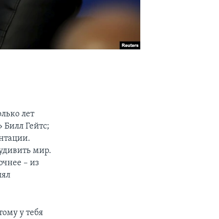
лько лет
 Билл Гейтс;
ентации.
удивить мир.
очнее – из
лял
тому у тебя