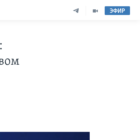
ЭФИР
:
овом