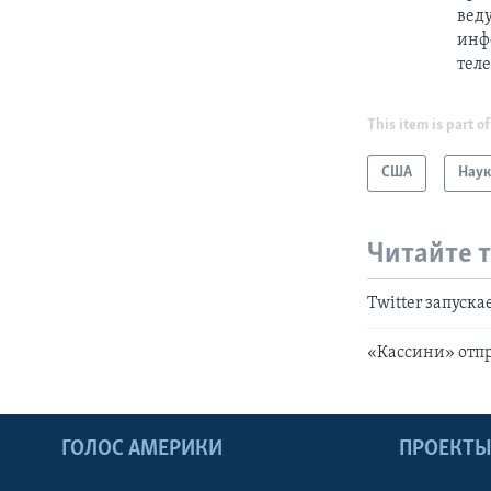
вед
инф
теле
This item is part of
США
Наук
Читайте 
Twitter запуск
«Кассини» отп
ГОЛОС АМЕРИКИ
ПРОЕКТ