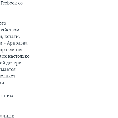
Fcebook со
ого
зяйством.
, кстати,
и – Арнольда
управления
арк настолько
лой дочери
имается
полняет
ми
 к ним в
удачных