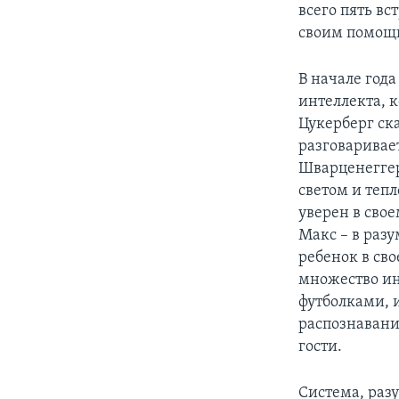
всего пять вс
своим помощн
В начале года
интеллекта, 
Цукерберг ска
разговаривае
Шварценеггер
светом и теп
уверен в свое
Макс – в раз
ребенок в сво
множество ин
футболками, 
распознавани
гости.
Система, раз