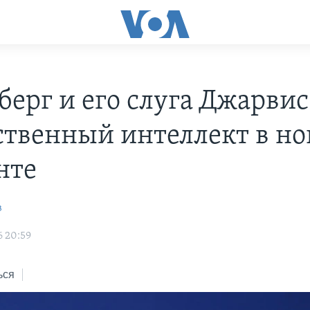
берг и его слуга Джарвис
ственный интеллект в н
нте
в
6 20:59
ься