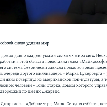
acebook снова удивил мир
 дома» давно владеет умами сильных мира сего. Неско
работки в этой области представил глава «Майкрософт»
 его система феерически зависла прямо во время през
а очередь другого миллиардера – Марка Цукерберга – 
Он явно почерпнул из американской поп-культуры, а т
лезном человеке» Тони Старка, домом которого управ
дворецкий по имени Джарвис.
 Джарвис!» – «Доброе утро, Марк. Сегодня суббота, поэ