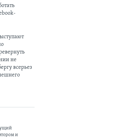
ботать
ebook-
выступают
но
еревернуть
ании не
бергу всерьез
ынешнего
дущий
втором и