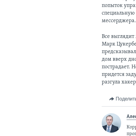
попыток упра
специальную 
мессерджера
Все выглядит
Марк Цукербе
предсказывал
дом вверх дн
пострадает. Н
придется зад
разгула хаке
Поделит
Але
Кор
про