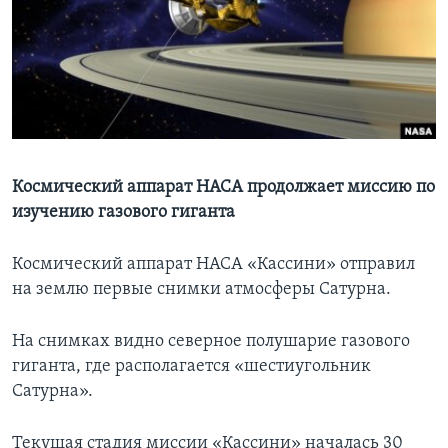
Learning English
СОЦИАЛЬНЫЕ СЕТИ
Языки
Космический аппарат НАСА продолжает миссию по
изучению газового гиганта
Космический аппарат НАСА «Кассини» отправил
на землю первые снимки атмосферы Сатурна.
На снимках видно северное полушарие газового
гиганта, где располагается «шестиугольник
Сатурна».
Текущая стадия миссии «Кассини» началась 30