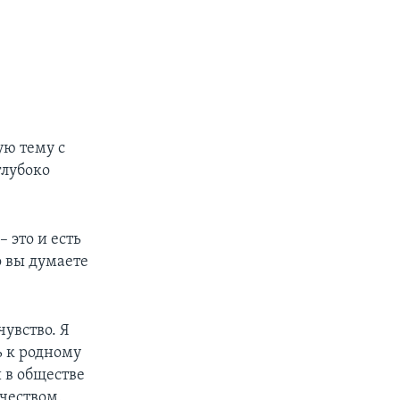
ую тему с
глубоко
 это и есть
о вы думаете
увство. Я
ь к родному
 в обществе
ечеством.