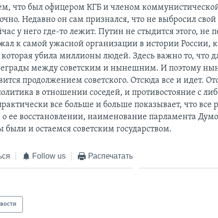
тем, что был офицером КГБ и членом коммунистической
чно. Недавно он сам признался, что не выбросил свой
час у него где-то лежит. Путин не стыдится этого, не 
жал к самой ужасной организации в истории России, к
которая убила миллионы людей. Здесь важно то, что д
реграды между советским и нынешним. И поэтому ны
вится продолжением советского. Отсюда все и идет. От
политика в отношении соседей, и противостояние с л
рактически все больше и больше показывает, что все 
, о ее восстановлении, наименование парламента Думо
 были и остаемся советским государством.
ься
Follow us
Распечатать
вости