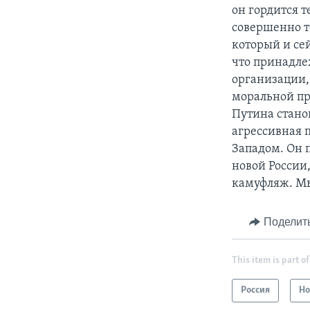
он гордится 
совершенно то
который и сей
что принадле
организации, 
моральной п
Путина стано
агрессивная 
Западом. Он п
новой России
камуфляж. Мы
Поделит
This item is part of
Россия
Но