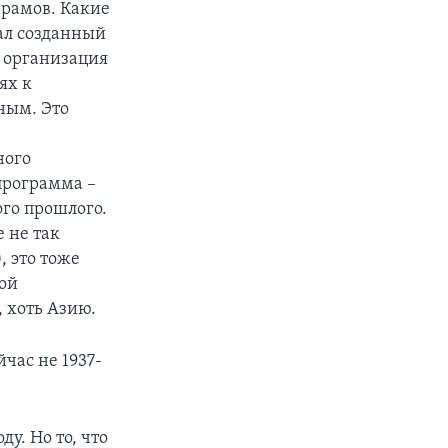
храмов. Какие
ал созданный
 организация
ях к
ным. Это
ного
 программа –
ого прошлого.
е не так
, это тоже
вой
, хоть Азию.
йчас не 1937-
у. Но то, что