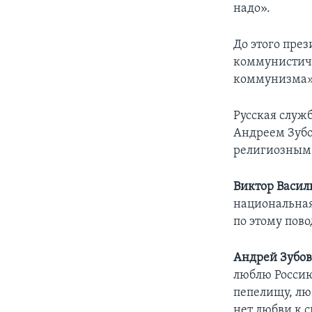
надо».
До этого пре
коммунистиче
коммунизма»,
Русская служ
Андреем Зубо
религиозным
Виктор Васил
национальная 
по этому пово
Андрей Зубов
люблю Россию
пепелищу, лю
нет любви к с