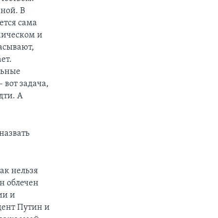
ной. В
ется сама
мическом и
асывают,
ет.
льные
 вот задача,
дти. А
назвать
ак нельзя
он облечен
ии и
идент Путин и