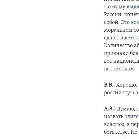
Поэтому выдв
России, коне
собой. Это в
моральном со
сдают в детск
Количество а
признаки боле
вот националь
патриотизм –
В.В.:
Хорошо, 
российскую э
А.З.:
Думаю, т
назвать элито
властью, в пе
богатстве. Но