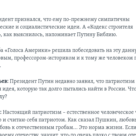
зидент признался, что ему по-прежнему симпатичны
ские и социалистические идеи. А «Кодекс строителя
 как выяснилось, напоминает Путину Библию.
ба «Голоса Америки» решила побеседовать на эту данн
вым, профессором-историком и к тому же человеком 
.
ьев:
Президент Путин недавно заявил, что патриотизм –
идея, которую так долго пытались найти в России. Чт
ду?
:
Настоящий патриотизм – естественное человеческое ч
 и считаю себя патриотом. Как сказал Пушкин, любов
бовь к отечественным гробам... Это норма жизни. Если
воему отечеству, значит, что-то очень плохо с твоим от