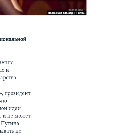
циональной
менно
ые и
арства.
», президент
ьно
ной идеи
й, и не может
 Путина
ывать не