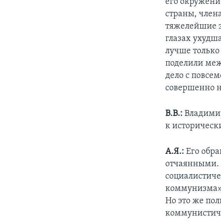
его окружени
страны, член
тяжелейшие э
глазах ухудш
лучше только
поделили меж
дело с повсе
совершенно н
В.В.:
Владимир
к историческ
А.Я.:
Его обра
отчаянными. 
социалистиче
коммунизма» 
Но это же пол
коммунистиче