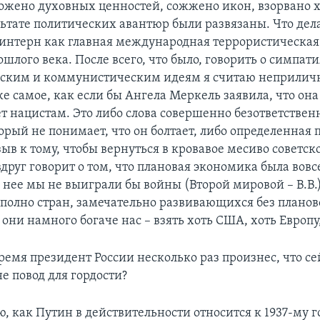
ожено духовных ценностей, сожжено икон, взорвано 
льтате политических авантюр были развязаны. Что дел
интерн как главная международная террористическая
ошлого века. После всего, что было, говорить о симпати
ским и коммунистическим идеям я считаю неприлич
е самое, как если бы Ангела Меркель заявила, что она
т нацистам. Это либо слова совершенно безответствен
орый не понимает, что он болтает, либо определенная
зыв к тому, чтобы вернуться в кровавое месиво советск
друг говорит о том, что плановая экономика была вовс
з нее мы не выиграли бы войны (Второй мировой – В.В.)
 полно стран, замечательно развивающихся без плано
они намного богаче нас – взять хоть США, хоть Европу
ремя президент России несколько раз произнес, что се
 не повод для гордости?
, как Путин в действительности относится к 1937-му год