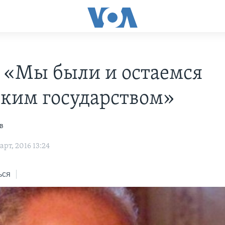
: «Мы были и остаемся
ским государством»
в
рт, 2016 13:24
ься