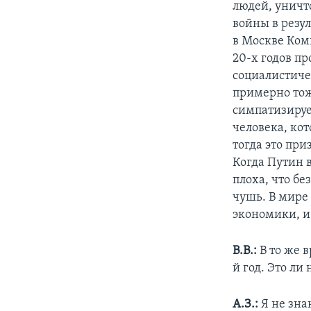
людей, уничт
войны в резу
в Москве Ком
20-х годов пр
социалистиче
примерно тож
симпатизируе
человека, кот
тогда это при
Когда Путин в
плоха, что бе
чушь. В мире
экономики, и 
В.В.:
В то же в
й год. Это ли
А.З.:
Я не знаю