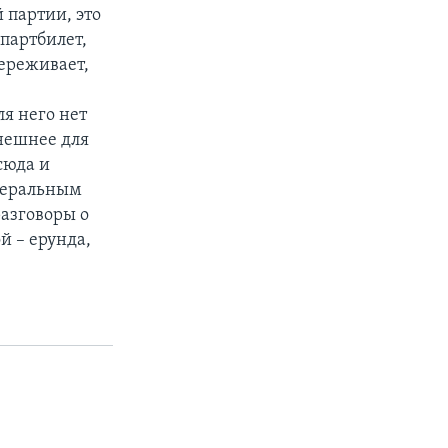
 партии, это
 партбилет,
переживает,
ля него нет
нешнее для
сюда и
иберальным
разговоры о
й – ерунда,