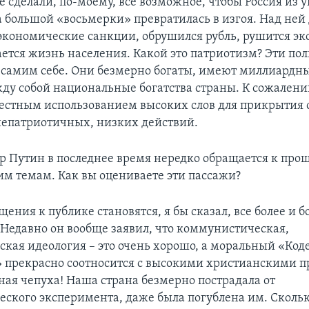
е сделали, по-моему, все возможное, чтобы Россия из
а большой «восьмерки» превратилась в изгоя. Над ней
кономические санкции, обрушился рубль, рушится эк
ается жизнь населения. Какой это патриотизм? Эти по
 самим себе. Они безмерно богаты, имеют миллиардны
ду собой национальные богатства страны. К сожален
местным использованием высоких слов для прикрытия 
епатриотичных, низких действий.
 Путин в последнее время нередко обращается к про
им темам. Как вы оцениваете эти пассажи?
щения к публике становятся, я бы сказал, все более и б
Недавно он вообще заявил, что коммунистическая,
ская идеология – это очень хорошо, а моральный «Код
прекрасно соотносится с высокими христианскими 
ная чепуха! Наша страна безмерно пострадала от
ского эксперимента, даже была погублена им. Скольк