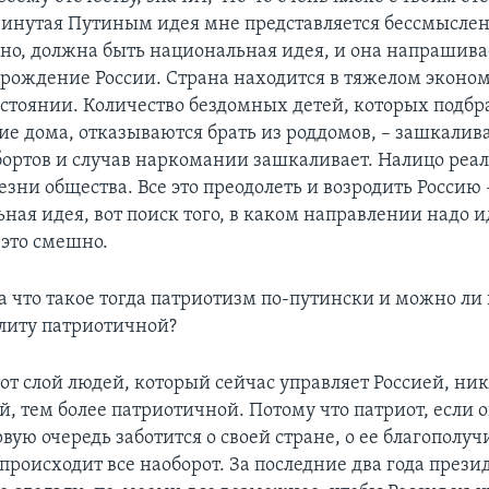
инутая Путиным идея мне представляется бессмыслен
чно, должна быть национальная идея, и она напрашива
озрождение России. Страна находится в тяжелом эконо
стоянии. Количество бездомных детей, которых подбр
ие дома, отказываются брать из роддомов, – зашкалива
бортов и случав наркомании зашкаливает. Налицо реа
зни общества. Все это преодолеть и возродить Россию –
ная идея, вот поиск того, в каком направлении надо и
 это смешно.
а что такое тогда патриотизм по-путински и можно ли 
литу патриотичной?
от слой людей, который сейчас управляет Россией, ник
й, тем более патриотичной. Потому что патриот, если 
рвую очередь заботится о своей стране, о ее благополуч
 происходит все наоборот. За последние два года през