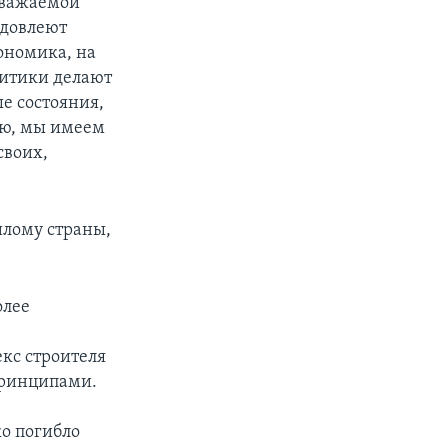
 уважаемой
 довлеют
ономика, на
литики делают
е состояния,
ию, мы имеем
своих,
шлому страны,
олее
екс строителя
принципами.
о погибло