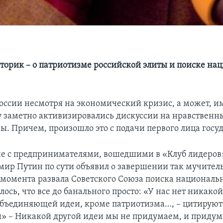
торик – о патриотизме российской элиты и поиске на
оссии несмотря на экономический кризис, а может, и
у заметно активизировались дискуссии на нравственн
ы. Причем, произошло это с подачи первого лица госуд
ече с предпринимателями, вошедшими в «Клуб лидеров
мир Путин по сути объявил о завершении так мучител
 момента развала Советского Союза поиска националь
лось, что все до банального просто: «У нас нет никако
объединяющей идеи, кроме патриотизма…, – цитируют
» – Никакой другой идеи мы не придумаем, и придум