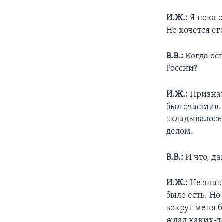
И.Ж.:
Я пока о
Не хочется ег
В.В.:
Когда ос
России?
И.Ж.:
Признать
был счастлив.
складывалось
делом.
В.В.:
И что, д
И.Ж.:
Не знаю,
было есть. Н
вокруг меня б
ждал каких-т