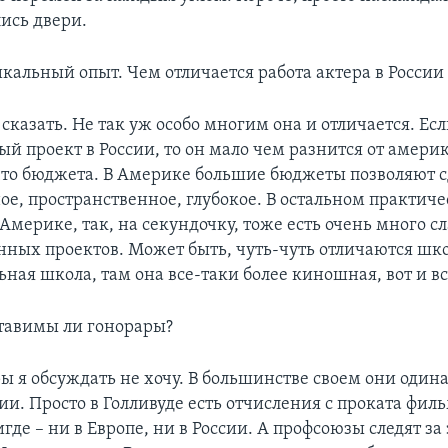
ись двери.
икальный опыт. Чем отличается работа актера в Росси
сказать. Не так уж особо многим она и отличается. Ес
й проект в России, то он мало чем разнится от амери
что бюджета. В Америке большие бюджеты позволяют с
ое, пространственное, глубокое. В остальном практич
 Америке, так, на секундочку, тоже есть очень много с
нных проектов. Может быть, чуть-чуть отличаются шко
ьная школа, там она все-таки более киношная, вот и вс
тавимы ли гонорары?
ы я обсуждать не хочу. В большинстве своем они один
ии. Просто в Голливуде есть отчисления с проката фил
где – ни в Европе, ни в России. А профсоюзы следят за 