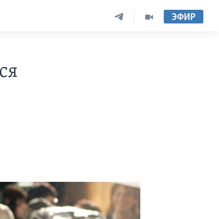
ЭФИР
ся