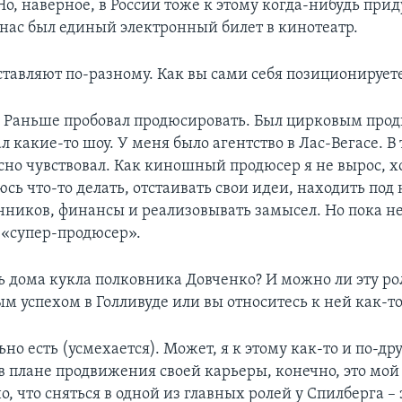
Но, наверное, в России тоже к этому когда-нибудь приду
 нас был единый электронный билет в кинотеатр.
ставляют по-разному. Как вы сами себя позиционирует
. Раньше пробовал продюсировать. Был цирковым про
 какие-то шоу. У меня было агентство в Лас-Вегасе. В
асно чувствовал. Как киношный продюсер я не вырос, х
юсь что-то делать, отстаивать свои идеи, находить под
иков, финансы и реализовывать замысел. Но пока не
я «супер-продюсер».
ть дома кукла полковника Довченко? И можно ли эту ро
м успехом в Голливуде или вы относитесь к ней как-то
но есть (усмехается). Может, я к этому как-то и по-др
 в плане продвижения своей карьеры, конечно, это мой
о, что сняться в одной из главных ролей у Спилберга –