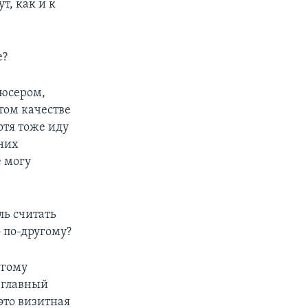
т, как и к
е?
дюсером,
 том качестве
отя тоже иду
 них
 могу
ль считать
 по-другому?
угому
 главный
 это визитная