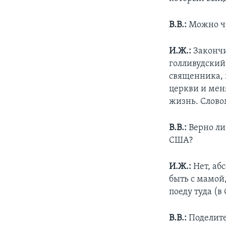
В.В.:
Можно чу
И.Ж.:
Закончи
голливудский 
священника, 
церкви и мен
жизнь. Слово
В.В.:
Верно ли 
США?
И.Ж.:
Нет, аб
быть с мамой,
поеду туда (в
В.В.:
Поделите