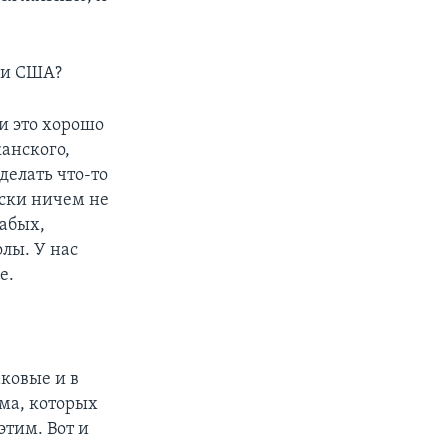
и и США?
ли это хорошо
канского,
делать что-то
ески ничем не
лабых,
лы. У нас
е.
аковые и в
ьма, которых
этим. Вот и