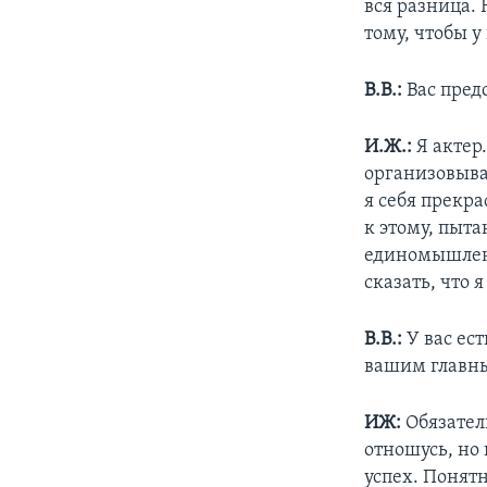
вся разница. 
тому, чтобы у
В.В.:
Вас пред
И.Ж.:
Я актер
организовывал
я себя прекр
к этому, пыта
единомышленн
сказать, что 
В.В.:
У вас ес
вашим главны
ИЖ:
Обязатель
отношусь, но
успех. Понятн