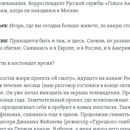
елеканалах. Корреспондент Русской службы «Голоса 
им, когда он находился в Москве.
ьев:
Игорь, где вы сегодня больше живете, по какую ст
ин:
Приходится быть и там, и здесь. Словом, по разные
и обитаю. Снимаюсь и в Европе, и в России, и в Америк
ты в настоящее время?
состав жюри проекта «Я смогу», идущего на канале Рос
 течение месяца (наш разговор состоялся в конце октяб
ше. Он уже начал выходить на экраны телевидения. Пр
 конца года. Замечательный проект, где всевозможные 
а преодолевают себя и пробуют в новых ипостасях. Так
х фильмах, снимаюсь еще в одном. Продолжаю сниматьс
юсера Джаника Файзиева (режиссер «Турецкого гамбит
ет на Первом канале. В общем, у меня много чего про