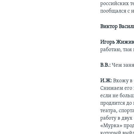
российских т
пообщался с н
Виктор Васил
Игорь Жижик
работаю, там 
В.В.:
Чем заня
И.Ж:
Вхожу в 
Снимаем его в
если не боль
продлится до
театра, спорт
работу в дву
«Мурка» прод
который выйд