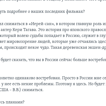
ть подробнее о ваших последних фильмах?
л сниматься в «Иерей-сан», в котором главную роль и
актер Кери Тагава. Это история про японского правос
который волею судьбы попадает в Россию, служит в глу
яет мировоззрение людей, которые уже отчаялись зде
м, происходит некое чудо. Такая деревенская экшен-д
будет сказать, что вы в России сейчас больше востребо
солютно одинаково востребован. Просто в России мне 
 у нее есть некие проблемы. Поэтому я здесь. Но будет
 США – В.В.) сниматься.
сь планами?