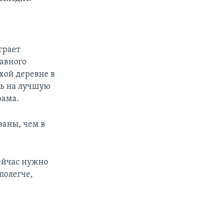
грает
лавного
хой деревне в
сь на лучшую
рама.
ваны, чем в
сейчас нужно
 полегче,