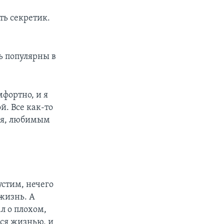
ть секретик.
ль популярны в
мфортно, и я
й. Все как-то
тся, любимым
устим, нечего
жизнь. А
ал о плохом,
лся жизнью, и