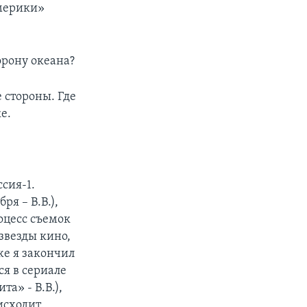
Америки»
орону океана?
 стороны. Где
е.
сия-1.
ря – В.В.),
оцесс съемок
звезды кино,
же я закончил
я в сериале
а» - В.В.),
исходит.