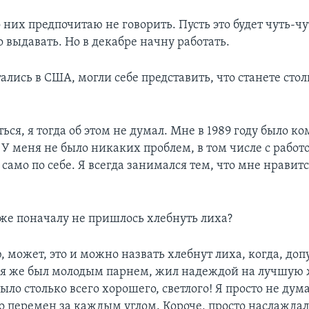
 них предпочитаю не говорить. Пусть это будет чуть-чу
о выдавать. Но в декабре начну работать.
тались в США, могли себе представить, что станете сто
ся, я тогда об этом не думал. Мне в 1989 году было ко
 У меня не было никаких проблем, в том числе с работо
 само по себе. Я всегда занимался тем, что мне нрави
аже поначалу не пришлось хлебнуть лиха?
 может, это и можно назвать хлебнут лиха, когда, доп
о я же был молодым парнем, жил надеждой на лучшую 
ыло столько всего хорошего, светлого! Я просто не дум
о перемен за каждым углом. Короче, просто наслажда