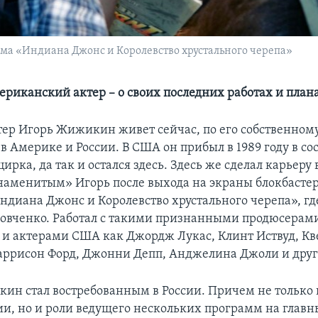
ма «Индиана Джонс и Королевство хрустального черепа»
ериканский актер – о своих последних работах и план
ер Игорь Жижикин живет сейчас, по его собственном
 в Америке и России. В США он прибыл в 1989 году в со
ирка, да так и остался здесь. Здесь же сделал карьеру 
наменитым» Игорь после выхода на экраны блокбасте
ндиана Джонс и Королевство хрустального черепа», гд
овченко. Работал с такими признанными продюсерам
и актерами США как Джордж Лукас, Клинт Иствуд, К
аррисон Форд, Джонни Депп, Анджелина Джоли и дру
ин стал востребованным в России. Причем не только 
и, но и роли ведущего нескольких программ на главн