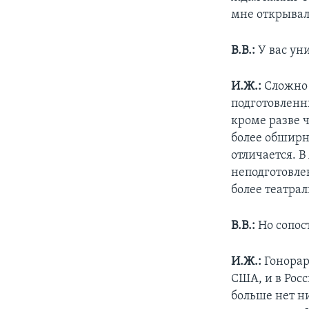
мне открывал
В.В.:
У вас ун
И.Ж.:
Сложно 
подготовленны
кроме разве 
более обширн
отличается. В
неподготовле
более театрал
В.В.:
Но сопос
И.Ж.:
Гонорар
США, и в Росс
больше нет ни