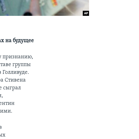
ах на будущее
у признанию,
ставе группы
в Голливуде.
ра Стивена
е сыграл
и,
вентин
гими.
в
ых