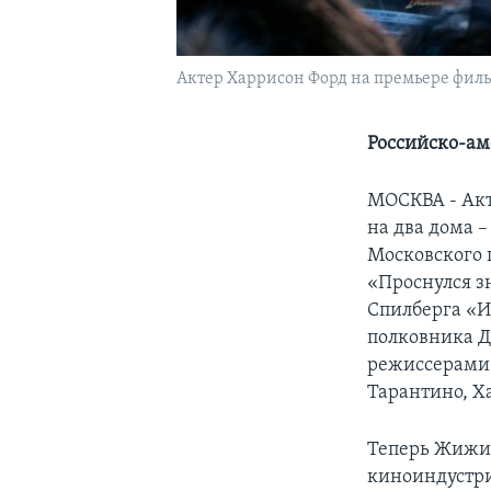
Актер Харрисон Форд на премьере филь
Российско-ам
МОСКВА - Акт
на два дома –
Московского ц
«Проснулся з
Спилберга «И
полковника Д
режиссерами 
Тарантино, Х
Теперь Жижик
киноиндустри