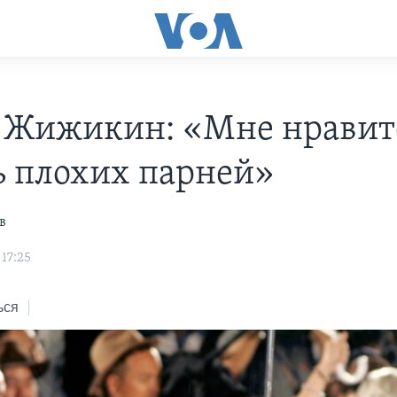
 Жижикин: «Мне нравит
ь плохих парней»
в
17:25
ься