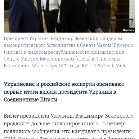
Learning English
СОЦИАЛЬНЫЕ СЕТИ
Президент Украины Владимир Зеленский с лидером
демократического большинства в Сенате Чаком Шумером
(справа) и лидером республиканского меньшинства в
Языки
Сенате Митчем Макконнеллом (слева) в Капитолии.
Вашингтон. 26 сентября 2024 года. REUTERS/Leah Millis
Украинские и российские эксперты оценивают
первые итоги визита президента Украины в
Соединенные Штаты
Визит президента Украины Владимира Зеленского
продлился дольше запланированного - в четверг
появились сообщения, что кандидат в президенты