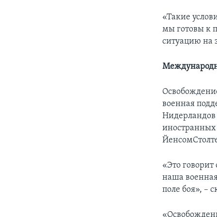
«Такие услов
мы готовы к 
ситуацию на 
Международн
Освобождение
военная подд
Нидерландов 
иностранных 
ЙенсомСтолт
«Это говорит 
наша военная
поле боя», – 
«Освобождени