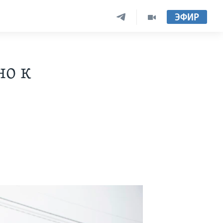
ЭФИР
но к