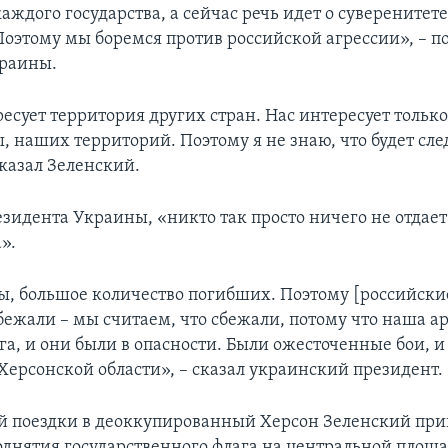
аждого государства, а сейчас речь идет о суверенитет
 Поэтому мы боремся против российской агрессии», – п
краины.
ресует территория других стран. Нас интересует тольк
, наших территорий. Поэтому я не знаю, что будет сл
 сказал Зеленский.
зидента Украины, «никто так просто ничего не отдает
».
, большое количество погибших. Поэтому [российски
бежали – мы считаем, что сбежали, потому что наша а
а, и они были в опасности. Были ожесточенные бои, и 
 Херсонской области», – сказал украинский президент.
ей поездки в деоккупированный Херсон Зеленский при
днятия государственного флага на центральной площа