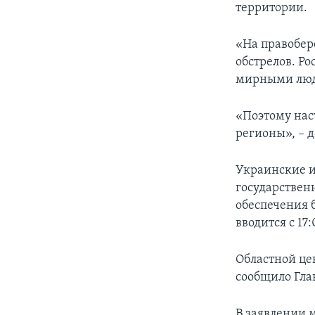
территории.
«На правобер
обстрелов. Ро
мирными людь
«Поэтому нас
регионы», – 
Украинские и
государствен
обеспечения 
вводится с 17:
Областной цен
сообщило Гла
В заявлении м