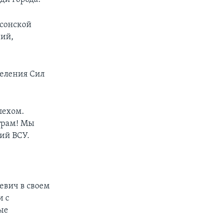
рсонской
ний,
еления Сил
пехом.
трам! Мы
ий ВСУ.
евич в своем
и с
ые