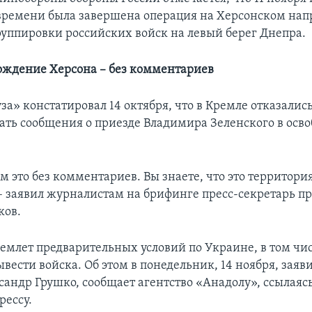
времени была завершена операция на Херсонском нап
руппировки российских войск на левый берег Днепра.
бождение Херсона – без комментариев
а» констатировал 14 октября, что в Кремле отказалис
ть сообщения о приезде Владимира Зеленского в ос
м это без комментариев. Вы знаете, что это территори
– заявил журналистам на брифинге пресс-секретарь п
ков.
иемлет предварительных условий по Украине, в том чи
вести войска. Об этом в понедельник, 14 ноября, заяв
андр Грушко, сообщает агентство «Анадолу», ссылаяс
рессу.