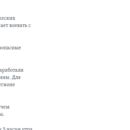
жеских
ает воевать с
езопасные
заработали
ины. Для
егионе
 чем
ы.
 5 часам утра