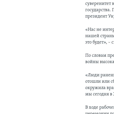
суверенитет к
государства.
президент У
«Нас не инте
нашей страны
это будет», –
По словам пре
войны высока
«Люди ранены
отошли или с
окружила враг
мы сегодня в
В ходе рабоч
церемонии по