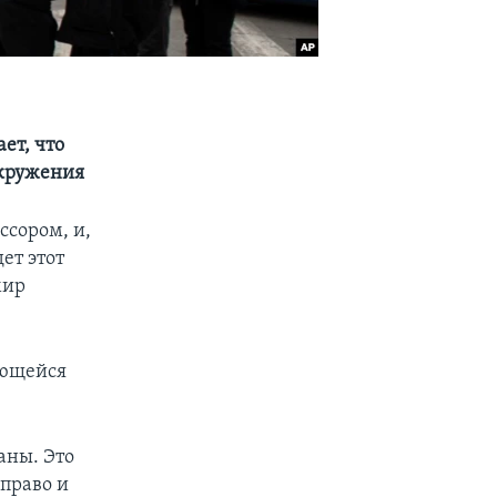
ет, что
окружения
ссором, и,
ет этот
мир
ающейся
аны. Это
право и