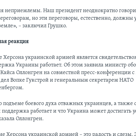
ия неприемлемы. Наш президент неоднократно говорил
переговорам, но эти переговоры, естественно, должны
земле», – заключил Грушко.
ая реакция
 Херсона украинской армией является свидетельством 
ержка Украины работает. Об этом заявила министр об
Кайса Оллонгрен на совместной пресс-конференции 
дел Вопке Гукстрой и генеральным секретарем НАТО
енбергом.
о подъеме боевого духа отважных украинцев, а также о
 поддержка работает и что Украина может достигать у
сказала Оллонгрен.
е Херсона украинской армией – это радость и слезы. Э