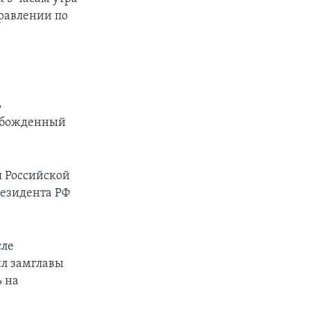
равлении по
ь
вобожденный
я Российской
резидента РФ
сле
ил замглавы
ь на