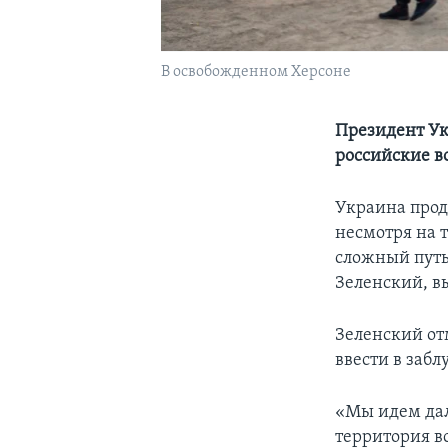
В освобожденном Херсоне
Президент Ук
российские в
Украина прод
несмотря на 
сложный путь
Зеленский, в
Зеленский от
ввести в заб
«Мы идем дал
территория в