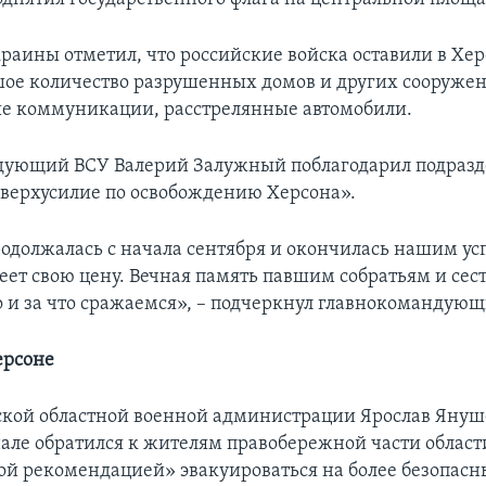
раины отметил, что российские войска оставили в Хе
шое количество разрушенных домов и других сооруже
е коммуникации, расстрелянные автомобили.
дующий ВСУ Валерий Залужный поблагодарил подразд
сверхусилие по освобождению Херсона».
одолжалась с начала сентября и окончилась нашим ус
еет свою цену. Вечная память павшим собратьям и сес
го и за что сражаемся», – подчеркнул главнокомандующ
ерсоне
ской областной военной администрации Ярослав Януш
але обратился к жителям правобережной части област
ой рекомендацией» эвакуироваться на более безопасн