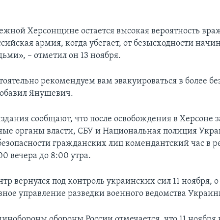
ежной Херсонщине остается высокая вероятность вра
ссийская армия, когда убегает, от безысходности начин
ми», – отметил он 13 ноября.
тоятельно рекомендуем вам эвакуироваться в более б
добавил Янушевич.
здания сообщают, что после освобождения в Херсоне 
ные органы власти, СБУ и Национальная полиция Укра
безопасности гражданских лиц комендантский час в р
00 вечера до 8:00 утра.
тр вернулся под контроль украинских сил 11 ноября, о
вное управление разведки военного ведомства Украин
инобороны обороны России отмечается, что 11 ноября к