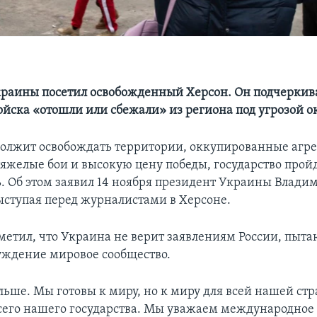
раины посетил освобожденный Херсон. Он подчеркива
ойска «отошли или сбежали» из региона под угрозой 
олжит освобождать территории, оккупированные агре
тяжелые бои и высокую цену победы, государство пройд
. Об этом заявил 14 ноября президент Украины Влади
ыступая перед журналистами в Херсоне.
метил, что Украина не верит заявлениям России, пыт
луждение мировое сообщество.
ьше. Мы готовы к миру, но к миру для всей нашей стр
сего нашего государства. Мы уважаем международное 