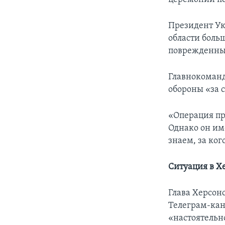
Президент Ук
области боль
поврежденны
Главнокоман
обороны «за 
«Операция пр
Однако он им
знаем, за ко
Cитуация в Х
Глава Херсон
Телеграм-кан
«настоятельн