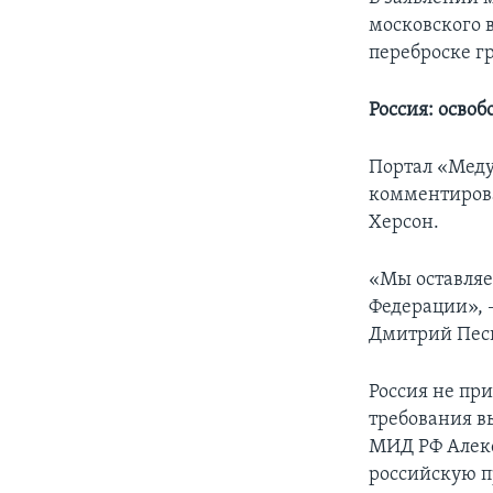
московского 
переброске г
Россия: осво
Портал «Медуз
комментирова
Херсон.
«Мы оставляе
Федерации», 
Дмитрий Пес
Россия не пр
требования вы
МИД РФ Алекс
российскую п