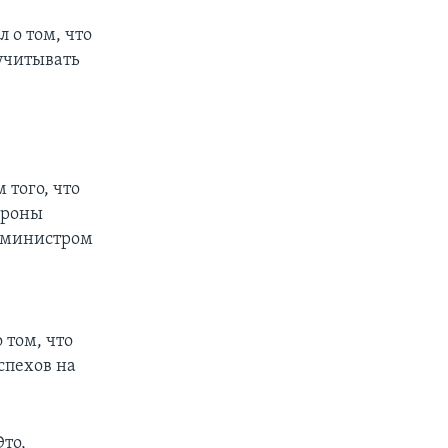
 о том, что
 учитывать
того, что
ороны
с министром
 том, что
спехов на
то,