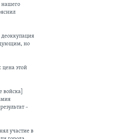
е нашего
ояснил
о деоккупация
едующим, но
: цена этой
е войска]
рмия
результат –
нял участие в
ди города.