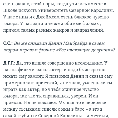
очень давно, с той поры, когда учились вместе в
Школе искусств Университета Северной Каролины.
У нас с ним и с Джеймсом очень близкое чувство
юмора. У нас одни и те же любимые фильмы,
причем самых разных жанров и направлений.
О.С.:
Вы же снимали Дэнни Макбрайда в своем
втором игровом фильме «Все настоящие девушки»?
Д.Г.Г.:
Да, это вышло совершенно неожиданно. У
нас на фильме выпал актер, и надо было срочно
искать ему замену. Я позвонил Дэнни и сказал ему
примерно так: приезжай, я не знаю, умеешь ли ты
играть как актер, но у тебя отличное чувство
юмора, так что ты справишься, уверен. И он
приехал. И я не пожалел. Мы как-то в перерыве
между съемками сидели с ним в баре – а это в
самой глубинке Северной Каролины – и мечтали,