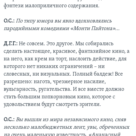
фэнтези малоприличного содержания.
О.С.:
По типу юмора вы явно вдохновлялись
пародийными комедиями «Монти Пайтона»...
Д.Г.Г.:
Не совсем. Это другое. Мы собирались
сделать настоящее, красивое, фантазийное кино, а
на него, как крем на торт, наслоить действие, для
которого нет никаких ограничений – ни
словесных, ни визуальных. Полный балдеж! Все
разрешено: нагота, чрезмерное насилие,
вульгарность, ругательства. И все вместе должно
стать большим попкорновым кино, которое с
удовольствием будут смотреть зрители.
О.С.:
Вы вышли из мира независимого кино, сняв
несколько малобюджетных лент, увы, обреченных
на очень маленькую известность. «Ананасный