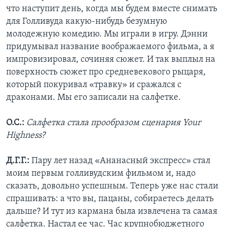
что наступит день, когда мы будем вместе снимать
для Голливуда какую-нибудь безумную
молодежную комедию. Мы играли в игру. Дэнни
придумывал название воображаемого фильма, а я
импровизировал, сочиняя сюжет. И так выплыл на
поверхность сюжет про средневекового рыцаря,
который покуривал «травку» и сражался с
драконами. Мы его записали на салфетке.
О.С.:
Салфетка стала прообразом сценария Your
Highness?
Д.Г.Г.:
Пару лет назад «Ананасный экспресс» стал
моим первым голливудским фильмом и, надо
сказать, довольно успешным. Теперь уже нас стали
спрашивать: а что вы, пацаны, собираетесь делать
дальше? И тут из кармана была извлечена та самая
салфетка. Настал ее час. Час крупнобюджетного