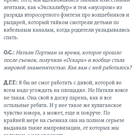
Кроме того, мы вдохновлялись такими известными
лентами, как «Экскалибур» и тем «мусором» из
разряда второсортного фэнтези про волшебников и
рыцарей, который тайком смотрели детьми по
кабельным каналам, когда родители укладывались
спать.
О.С.:
Натали Портман за время, которое прошло
после съемок, получила «Оскара» и вообще стала
мировой знаменитостью. Как вам с ней работалось?
Д.Г.Г.:
Я бы не смог работать с дивой, которой во
всем надо угождать на площадке. Но Натали вовсе
не такая. Она свой в доску парень, как и все
остальные ребята. И у нее такое же хулиганское
чувство юмора, а может, еще и покруче. По
крайней мере на съемках она на полном серьезе
выдавала такие импровизации, от которых мы