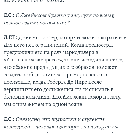
валились с ног от хохота.
О.С.:
С Джеймсом Франко у вас, судя по всему,
полное взаимопонимание?
Д.Г.Г.:
Джеймс – актер, который может сыграть все.
Для него нет ограничений. Когда продюсеры
предложили его на роль наркодилера в
«Ананасном экспрессе», то они исходили из того,
что обаяние предыдущих его образов поможет
создать особый комизм. Примерно как это
произошло, когда Роберта Де Ниро после
вершинных его достижений стали снимать в
бытовых комедиях. Джеймс ловит юмор на лету,
мы с ним живем на одной волне.
О.С.:
Очевидно, что подростки и студенты
колледжей – целевая аудитория, на которую вы