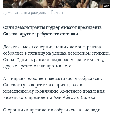
Learning English
Демонстрации разделили Йемен
СОЦИАЛЬНЫЕ СЕТИ
Одни демонстранты поддерживают президента
Салеха, другие требуют его отставки
Языки
Десятки тысяч соперничающих демонстрантов
собрались в пятницу на улицах йеменской столицы,
Саны. Одни выражали поддержку правительству,
другие протестовали против него.
Антиправительственные активисты собрались у
Санского университета с призывами к
немедленному окончанию 32-летнего правления
йеменского президента Али Абдуллы Салеха.
Сторонники президента собрались на площади