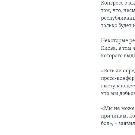
Конгресс о в
том, что, не
республиканц
только будет
Некоторые ре
Киева, в том
которого выд
«Есть ли опре
пресс-конфер
выступающее з
что мы добьем
«Мы не можем
причинам, ко
боя», – заявил