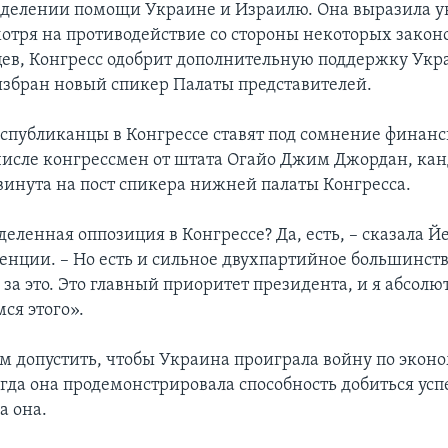
ыделении помощи Украине и Израилю. Она выразила у
смотря на противодействие со стороны некоторых закон
ев, Конгресс одобрит дополнительную поддержку Укр
 избран новый спикер Палаты представителей.
спубликанцы в Конгрессе ставят под сомнение финан
 числе конгрессмен от штата Огайо Джим Джордан, ка
винута на пост спикера нижней палаты Конгресса.
деленная оппозиция в Конгрессе? Да, есть, – сказала Й
енции. – Но есть и сильное двухпартийное большинств
а это. Это главный приоритет президента, и я абсолю
ся этого».
 допустить, чтобы Украина проиграла войну по эко
гда она продемонстрировала способность добиться усп
а она.