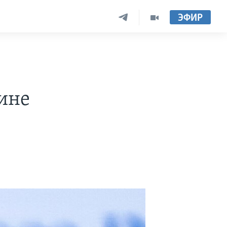
ЭФИР
ине