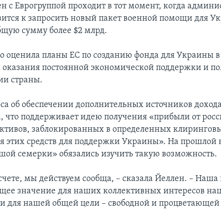
ен с Еврогруппой проходит в тот момент, когда админ
вится к запросить новый пакет военной помощи для У
бщую сумму более $2 млрд.
о оценила планы ЕС по созданию фонда для Украины в
я оказания постоянной экономической поддержки и п
ии страны.
оса об обеспечении дополнительных источников дохода
а, что поддерживает идею получения «прибыли от рос
ктивов, заблокированных в определенных клиринговы
я этих средств для поддержки Украины». На прошлой 
шой семерки» обязались изучить такую возможность.
счете, мы действуем сообща, – сказала Йеллен. – Наш
щее значение для наших коллективных интересов на
 и для нашей общей цели – свободной и процветающей