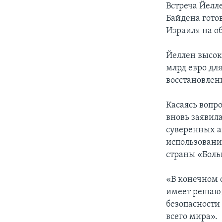
Встреча Йелл
Байдена гото
Израиля на о
Йеллен высок
млрд евро дл
восстановлен
Касаясь вопр
вновь заявил
суверенных а
использовани
страны «Боль
«В конечном 
имеет решаю
безопасности
всего мира».