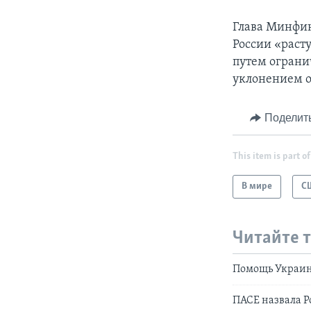
Глава Минфин
России «раст
путем ограни
уклонением о
Поделит
This item is part of
В мире
С
Читайте 
Помощь Украин
ПАСЕ назвала 