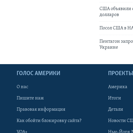
США объявили о
долларов
Посол США в Н
Пентагон запро
Украине
ГОЛОС АМЕРИКИ
ПРОЕКТ
О нас
Америка
Пишите нам
Итоги
Правовая информация
Детали
Как обойти блокировку сайта?
Новости СШ
VOA+
Нью-Йорк 