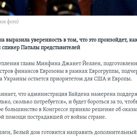
ое фото)
 выразила уверенность в том, что это произойдет, как
 спикер Паталы представителей
тупления главы Минфина Джанет Йеллен, подготовленн
стров финансов Еврозоны в рамках Еврогруппы, подче
а Украины остается приоритетом для США и Европы.
инает, что администрация Байдена намерена поддер
ько, сколько потребуется», и будет бороться за то, чтоб
е большинство в Конгрессе приняло решение об оказ
й помощи пострадавшей от войны стране.
ллен, Белый дом готовится направить дополнительный 