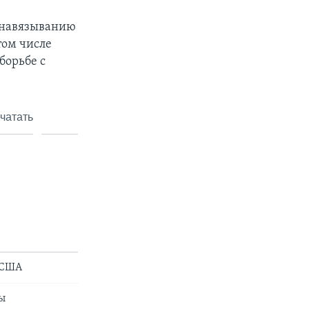
о навязыванию
том числе
борьбе с
чатать
 США
ы