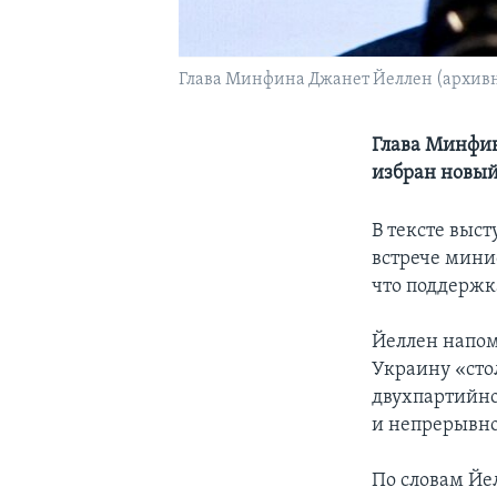
Глава Минфина Джанет Йеллен (архивн
Глава Минфина
избран новый
В тексте выс
встрече мини
что поддержк
Йеллен напом
Украину «стол
двухпартийно
и непрерывно
По словам Йе