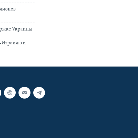
ллионов
ержке Украины
ь Израилю и