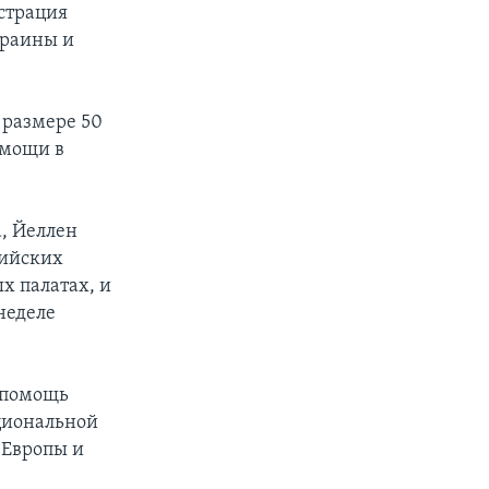
истрация
краины и
 размере 50
омощи в
, Йеллен
сийских
х палатах, и
неделе
а помощь
циональной
 Европы и