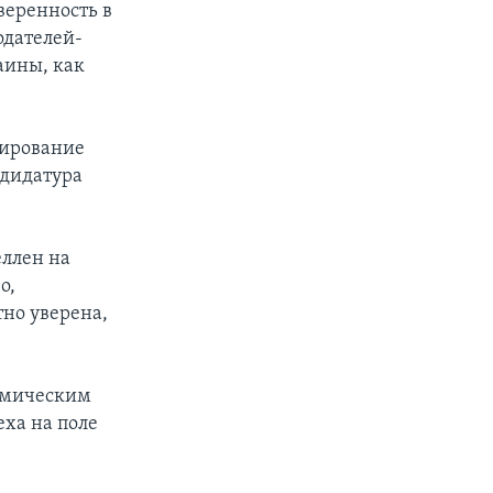
веренность в
одателей-
аины, как
сирование
ндидатура
еллен на
о,
тно уверена,
номическим
еха на поле