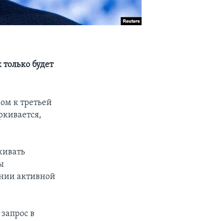
 только будет
ом к третьей
ркивается,
живать
ы
ании активной
запрос в