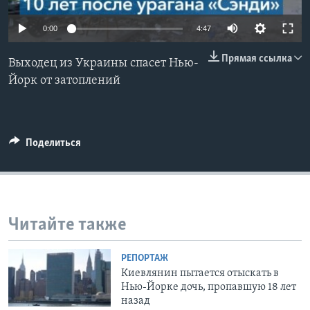
Learning English
0:00
4:47
Прямая ссылка
СОЦИАЛЬНЫЕ СЕТИ
Выходец из Украины спасет Нью-
Йорк от затоплений
Языки
Поделиться
Читайте также
РЕПОРТАЖ
Киевлянин пытается отыскать в
Нью-Йорке дочь, пропавшую 18 лет
назад