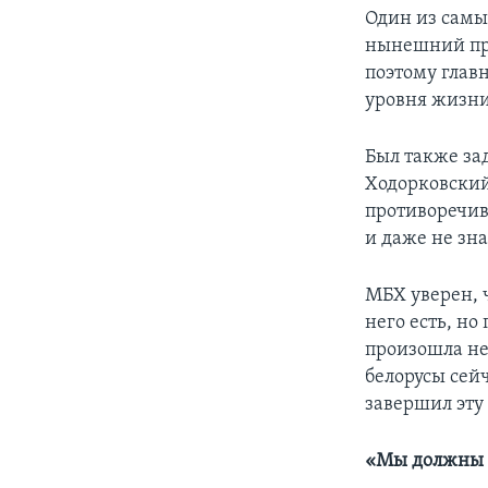
Один из самы
нынешний пра
поэтому глав
уровня жизни
Был также за
Ходорковский
противоречив
и даже не зн
МБХ уверен, 
него есть, но
произошла не 
белорусы сейч
завершил эту
«Мы должны р