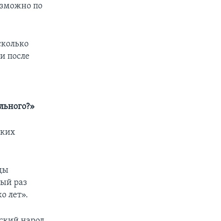
озможно по
сколько
и после
льного?»
ских
ды
вый раз
о лет».
йский народ