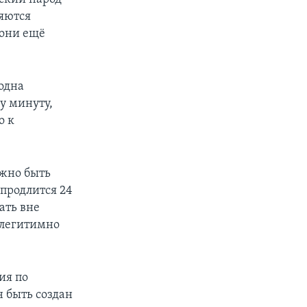
яются
 они ещё
одна
ну минуту,
о к
лжно быть
 продлится 24
ать вне
 легитимно
ия по
н быть создан