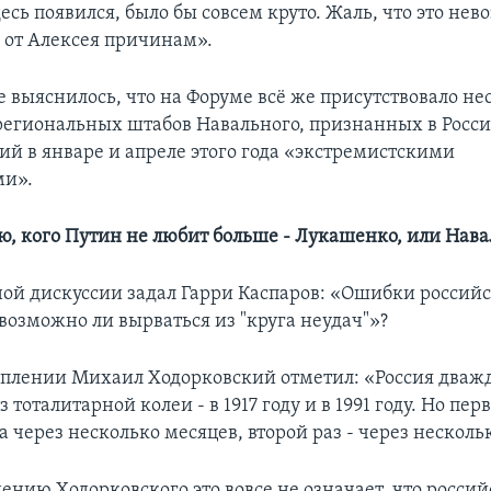
сь появился, было бы совсем круто. Жаль, что это нев
от Алексея причинам».
е выяснилось, что на Форуме всё же присутствовало не
региональных штабов Навального, признанных в Росси
ий в январе и апреле этого года «экстремистскими
ми».
ю, кого Путин не любит больше - Лукашенко, или Нава
ой дискуссии задал Гарри Каспаров: «Ошибки россий
возможно ли вырваться из "круга неудач"»?
уплении Михаил Ходорковский отметил: «Россия дваж
 тоталитарной колеи - в 1917 году и в 1991 году. Но пер
а через несколько месяцев, второй раз - через нескольк
ению Ходорковского это вовсе не означает, что росси