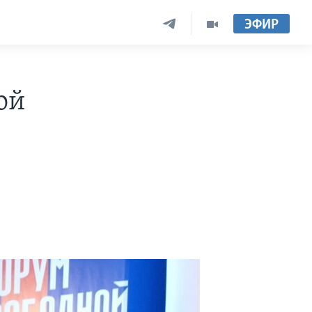
ЭФИР
ой