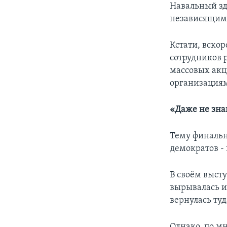
Навальный зде
независящим 
Кстати, вскор
сотрудников 
массовых акц
организация
«Даже не зна
Тему финальн
демократов - 
В своём выст
вырывалась из
вернулась туд
Однако, по мн