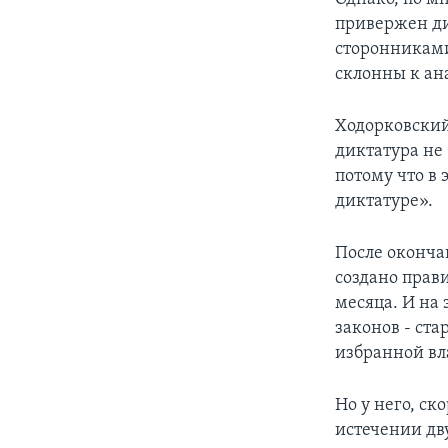
привержен ди
сторонниками
склонны к ан
Ходорковский
диктатура не 
потому что в 
диктатуре».
После оконча
создано прави
месяца. И на 
законов - ст
избранной вл
Но у него, ск
истечении дву