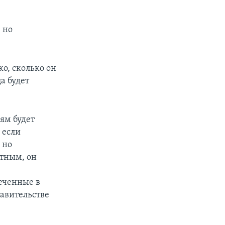
 но
о, сколько он
а будет
ям будет
 если
 но
тным, он
еченные в
авительстве