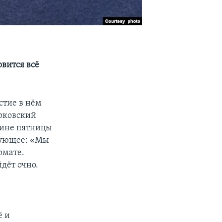
вится всё
стие в нём
орковский
дине пятницы
дующее: «Мы
рмате.
дёт очно.
ё и