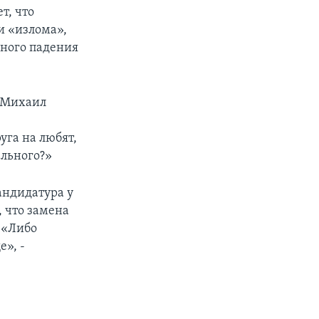
т, что
и «излома»,
ьного падения
. Михаил
уга на любят,
ального?»
андидатура у
, что замена
. «Либо
е», -