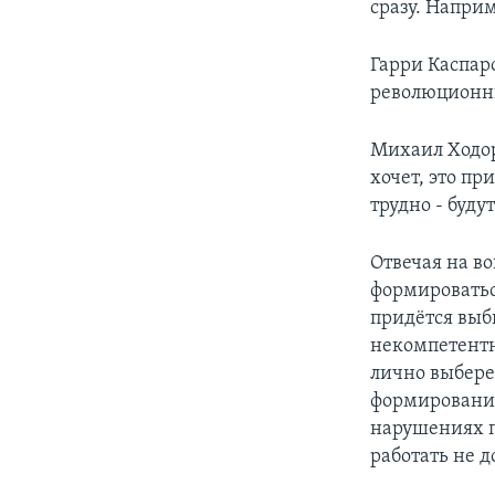
сразу. Наприм
Гарри Каспар
революционны
Михаил Ходор
хочет, это пр
трудно - буд
Отвечая на в
формироватьс
придётся выб
некомпетентн
лично выбере
формирования
нарушениях 
работать не 