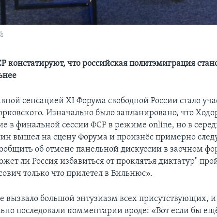
й
Р констатируют, что российская политэмиграция стано
ьнее
авной сенсацией XI Форума свободной России стало уча
рковского. Изначально было запланировано, что Ход
ие в финальной сессии ФСР в режиме online, но в сере
ин вышел на сцену Форума и произнёс примерно сле
общить об отмене панельной дискуссии в заочном фо
жет ли Россия избавиться от проклятья диктатур" прой
ович только что прилетел в Вильнюс».
е вызвало большой энтузиазм всех присутствующих, и
ьно последовали комментарии вроде: «Вот если бы ещ