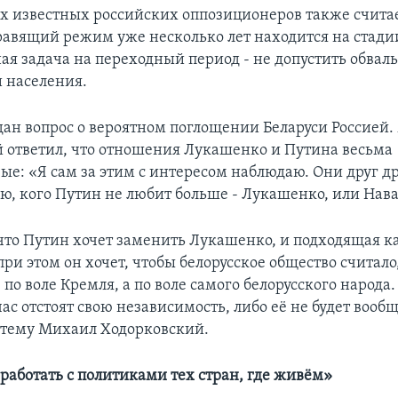
х известных российских оппозиционеров также считае
вящий режим уже несколько лет находится на стади
ная задача на переходный период - не допустить обвал
 населения.
дан вопрос о вероятном поглощении Беларуси Россией
 ответил, что отношения Лукашенко и Путина весьма
ые: «Я сам за этим с интересом наблюдаю. Они друг др
аю, кого Путин не любит больше - Лукашенко, или Нав
что Путин хочет заменить Лукашенко, и подходящая к
 при этом он хочет, чтобы белорусское общество считало
по воле Кремля, а по воле самого белорусского народа
ас отстоят свою независимость, либо её не будет вообщ
 тему Михаил Ходорковский.
аботать с политиками тех стран, где живём»