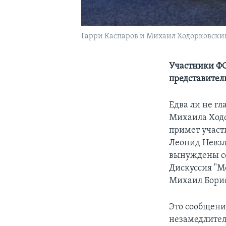
Гарри Каспаров и Михаил Ходорковски
Участники ФС
представител
Едва ли не гл
Михаила Ходо
примет участ
Леонид Невзл
вынуждены со
Дискуссия "Мо
Михаил Борис
Это сообщени
незамедлител