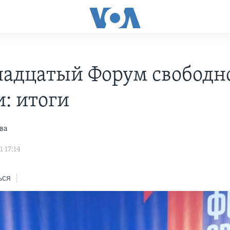
адцатый Форум свободн
и: итоги
ва
 17:14
ься