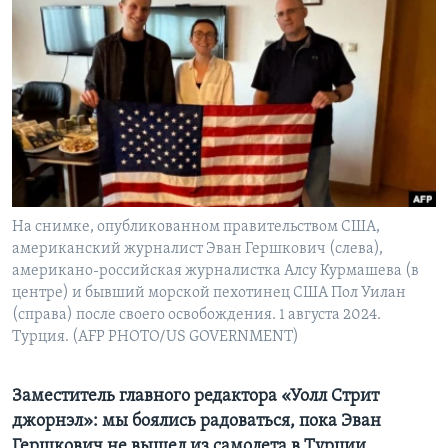
Learning English
СОЦИАЛЬНЫЕ СЕТИ
Языки
На снимке, опубликованном правительством США,
американский журналист Эван Гершкович (слева),
американо-российская журналистка Алсу Курмашева (в
центре) и бывший морской пехотинец США Пол Уилан
(справа) после своего освобождения. 1 августа 2024.
Турция. (AFP PHOTO/US GOVERNMENT)
Заместитель главного редактора «Уолл Стрит
джорнэл»: мы боялись радоваться, пока Эван
Гершкович не вышел из самолета в Турции