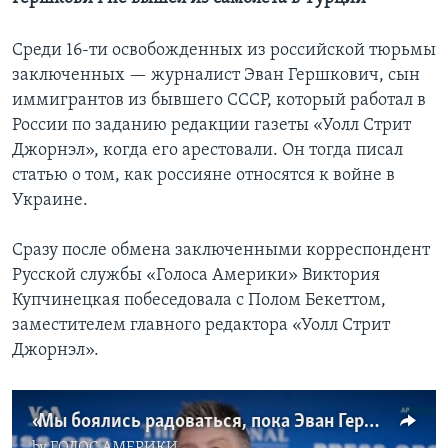
Среди 16-ти освобожденных из российской тюрьмы
заключенных — журналист Эван Гершкович, сын
иммигрантов из бывшего СССР, который работал в
России по заданию редакции газеты «Уолл Стрит
Джорнэл», когда его арестовали. Он тогда писал
статью о том, как россияне относятся к войне в
Украине.
Сразу после обмена заключенными корреспондент
Русской службы «Голоса Америки» Виктория
Купчинецкая побеседовала с Полом Бекеттом,
заместителем главного редактора «Уолл Стрит
Джорнэл».
«Мы боялись радоваться, пока Эван Гершкович не вышел из самолета в Турции». Интервью с замглавреда WSJ