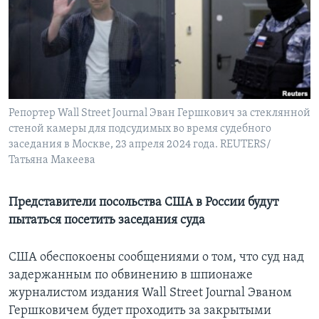
Learning English
СОЦИАЛЬНЫЕ СЕТИ
Репортер Wall Street Journal Эван Гершкович за стеклянной
стеной камеры для подсудимых во время судебного
Языки
заседания в Москве, 23 апреля 2024 года. REUTERS/
Татьяна Макеева
Представители посольства США в России будут
пытаться посетить заседания суда
США обеспокоены сообщениями о том, что суд над
задержанным по обвинению в шпионаже
журналистом издания Wall Street Journal Эваном
Гершковичем будет проходить за закрытыми