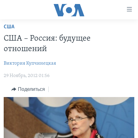
Линки
доступности
Перейти
США
на
ГЛАВНОЕ
США – Россия: будущее
основной
ПРОГРАММЫ
контент
отношений
ПРОЕКТЫ
Перейти
АМЕРИКА
к
Виктория Купчинецкая
ЭКСПЕРТИЗА
НОВОСТИ ЗА МИНУТУ
УЧИМ АНГЛИЙСКИЙ
основной
29 Ноябрь, 2012 01:56
ИНТЕРВЬЮ
ИТОГИ
НАША АМЕРИКАНСКАЯ ИСТОРИЯ
навигации
Перейти
ФАКТЫ ПРОТИВ ФЕЙКОВ
ПОЧЕМУ ЭТО ВАЖНО?
А КАК В АМЕРИКЕ?
Поделиться
в
ЗА СВОБОДУ ПРЕССЫ
ДИСКУССИЯ VOA
АРТЕФАКТЫ
поиск
УЧИМ АНГЛИЙСКИЙ
ДЕТАЛИ
АМЕРИКАНСКИЕ ГОРОДКИ
ВИДЕО
НЬЮ-ЙОРК NEW YORK
ТЕСТЫ
ПОДПИСКА НА НОВОСТИ
АМЕРИКА. БОЛЬШОЕ ПУТЕШЕСТВИЕ