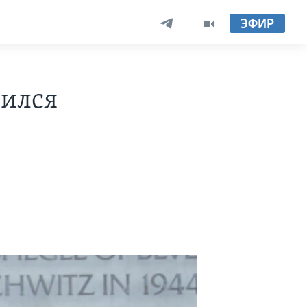
ЭФИР
ился