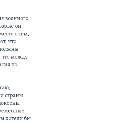
ия военного
торые он
месте с тем,
ют, что
 должны
, что между
сия по
нию,
ти страны
покоены
временные
ы хотели бы