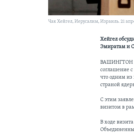
Чак Хейгел, Иерусалим, Израиль. 21 апр
Хейгел обсуд
Эмиратам и С
ВАШИНГТОН
соглашение с
что одним из
страной ядер
С этим заявле
визитом в ра
В ходе визит
Объединенным