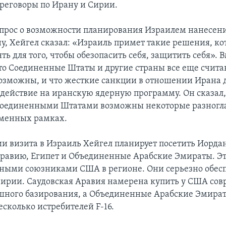
реговоры по Ирану и Сирии.
опрос о возможности планирования Израилем нанесен
ну, Хейгел сказал: «Израиль примет такие решения, ко
ь для того, чтобы обезопасить себя, защитить себя». В
что Соединенные Штаты и другие страны все еще счита
озможны, и что жесткие санкции в отношении Ирана
здействие на иранскую ядерную программу. Он сказал
Соединенными Штатами возможны некоторые разногла
еменных рамках.
и визита в Израиль Хейгел планирует посетить Иорда
равию, Египет и Объединенные Арабские Эмираты. Э
ными союзниками США в регионе. Они серьезно обес
Сирии. Саудовская Аравия намерена купить у США со
шного базирования, а Объединенные Арабские Эмират
есколько истребителей F-16.