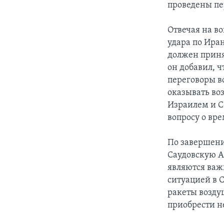
проведены пе
Отвечая на в
удара по Ира
должен принят
он добавил, 
переговоры в
оказывать во
Израилем и 
вопросу о вр
По завершени
Саудовскую А
являются важ
ситуацией в 
ракеты возду
приобрести н