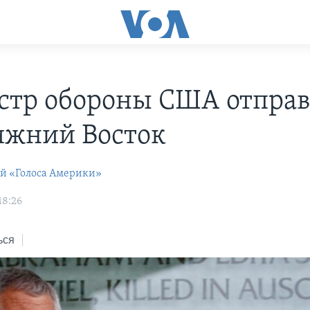
тр обороны США отправ
ижний Восток
ей «Голоса Америки»
18:26
ься