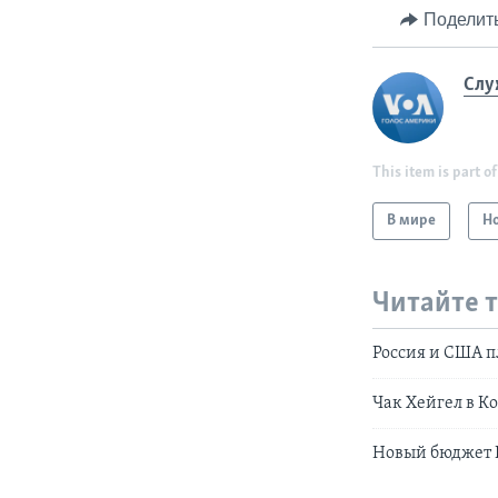
Поделит
Слу
This item is part of
В мире
Н
Читайте 
Россия и США п
Чак Хейгел в К
Новый бюджет 