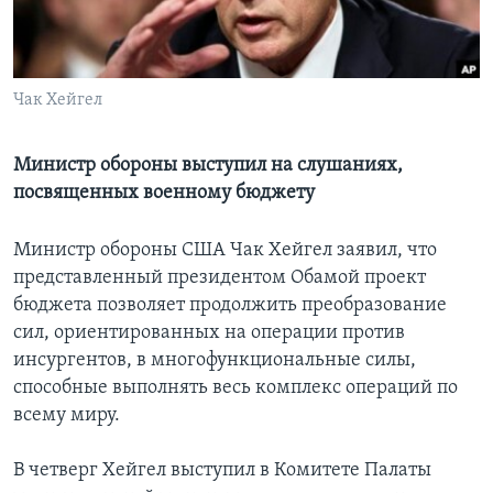
Learning English
СОЦИАЛЬНЫЕ СЕТИ
Чак Хейгел
Министр обороны выступил на слушаниях,
посвященных военному бюджету
Языки
Министр обороны США Чак Хейгел заявил, что
представленный президентом Обамой проект
бюджета позволяет продолжить преобразование
сил, ориентированных на операции против
инсургентов, в многофункциональные силы,
способные выполнять весь комплекс операций по
всему миру.
В четверг Хейгел выступил в Комитете Палаты