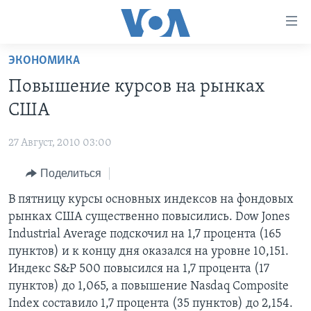
Линки
доступности
Перейти
ЭКОНОМИКА
на
ГЛАВНОЕ
Повышение курсов на рынках
основной
ПРОГРАММЫ
контент
США
ПРОЕКТЫ
Перейти
АМЕРИКА
к
27 Август, 2010 03:00
ЭКСПЕРТИЗА
НОВОСТИ ЗА МИНУТУ
УЧИМ АНГЛИЙСКИЙ
основной
Поделиться
ИНТЕРВЬЮ
ИТОГИ
НАША АМЕРИКАНСКАЯ ИСТОРИЯ
навигации
Перейти
ФАКТЫ ПРОТИВ ФЕЙКОВ
В пятницу курсы основных индексов на фондовых
ПОЧЕМУ ЭТО ВАЖНО?
А КАК В АМЕРИКЕ?
в
рынках США существенно повысились. Dow Jones
ЗА СВОБОДУ ПРЕССЫ
ДИСКУССИЯ VOA
АРТЕФАКТЫ
поиск
Industrial Average подскочил на 1,7 процента (165
УЧИМ АНГЛИЙСКИЙ
ДЕТАЛИ
АМЕРИКАНСКИЕ ГОРОДКИ
пунктов) и к концу дня оказался на уровне 10,151.
Индекс S&P 500 повысился на 1,7 процента (17
ВИДЕО
НЬЮ-ЙОРК NEW YORK
ТЕСТЫ
пунктов) до 1,065, а повышение Nasdaq Composite
ПОДПИСКА НА НОВОСТИ
АМЕРИКА. БОЛЬШОЕ ПУТЕШЕСТВИЕ
Index составило 1,7 процента (35 пунктов) до 2,154.