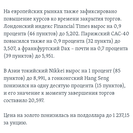
Learning English
На европейских рынках также зафиксировано
повышение курсов ко времени закрытия торгов.
Лондонский индекс Financial Times вырос на 0,9
СОЦИАЛЬНЫЕ СЕТИ
процента (46 пунктов) до 5,202. Парижский CAC-40
повысился также на 0,9 процента (32 пункта) до
3,507, а франкфуртский Dax – почти на 0,7 процента
Языки
(39 пунктов) до 5,951.
В Азии токийский Nikkei вырос на 1 процент (85
пунктов) до 8,991, а гонконгский Hang Seng
понизился на одну десятую процента (15 пунктов),
и его значение к моменту завершения торгов
составило 20,597.
Цена на золото понизилась на полдоллара до 1 237,15
за унцию.