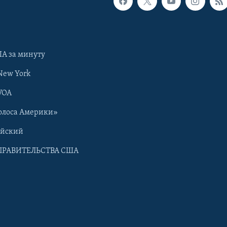
А за минуту
New York
VOA
олоса Америки»
ийский
ПРАВИТЕЛЬСТВА США