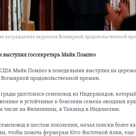
я награждения лауреатов Всемирной продовольственной прем
 выступил госсекретарь Майк Помпео
 США Майк Помпео в понедельник выступил на церем
 Всемирной продовольственной премии.
награды удостоился семеновод из Нидерландов, который
венные и устойчивые к болезням семена овощных куль
том числе на Филиппины, в Таиланд и Индонезию.
 семеновод в шестом поколении, начал поиски более к
н, чтобы помочь фермерам Юго-Восточной Азии, еще в 