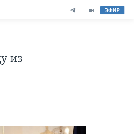
ЭФИР
у из