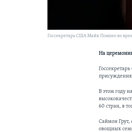
Госсекретарь США Майк Помпео во врем
На церемонии
Госсекретарь
присуждения
В этом году 
высококачест
60 стран, в 
Саймон Грут,
овощных семя