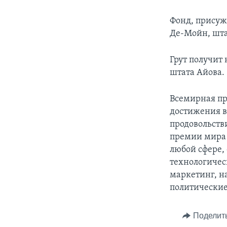
Фонд, присуж
Де-Мойн, шта
Грут получит 
штата Айова.
Всемирная пр
достижения в
продовольстви
премии мира 
любой сфере,
технологичес
маркетинг, н
политические
Поделит