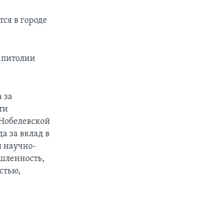
ся в городе
Капитолии
 за
ти
 Нобелевской
а за вклад в
я научно-
ышленность,
стью,