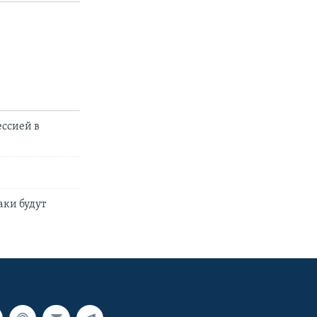
ессией в
аки будут