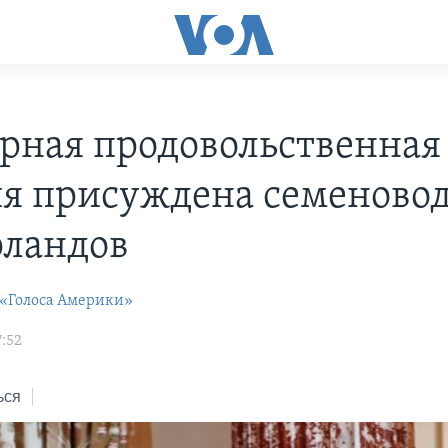
рная продовольственная
я присуждена семеновод
ландов
 «Голоса Америки»
7:52
ься