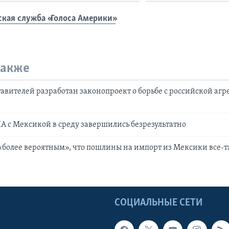
ская служба «Голоса Америки»
также
тавителей разработан законопроект о борьбе с российской агр
 с Мексикой в среду завершились безрезультатно
«более вероятным», что пошлины на импорт из Мексики все-т
Ы
СОЦИАЛЬНЫЕ СЕТИ