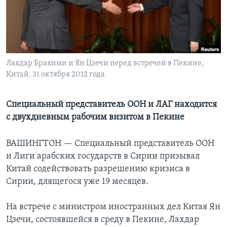
Learning English
СОЦИАЛЬНЫЕ СЕТИ
Лахдар Брахими и Ян Цзечи перед встречей в Пекине,
Китай. 31 октября 2012 года
Языки
Специальный представитель ООН и ЛАГ находится
с двухдневным рабочим визитом в Пекине
ВАШИНГТОН —
Специальный представитель ООН
и Лиги арабских государств в Сирии призывал
Китай содействовать разрешению кризиса в
Сирии, длящегося уже 19 месяцев.
На встрече с министром иностранных дел Китая Ян
Цзечи, состоявшейся в среду в Пекине, Лахдар