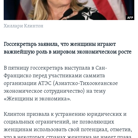
Learning English
Хиллари Клинтон
СОЦИАЛЬНЫЕ СЕТИ
Госсекретарь заявила, что женщины играют
важнейшую роль в мировом экономическом росте
Языки
В пятницу госсекретарь выступала в Сан-
Франциско перед участниками саммита
организации АТЭС (Азиатско-Тихоокеанское
экономическое сотрудничество) на тему
«Женщины и экономика».
Клинтон призвала к устранению юридических и
социальных ограничений, не позволяющих
женщинам использовать свой потенциал, отметив,
что в некоторых странах женщина не имеет права