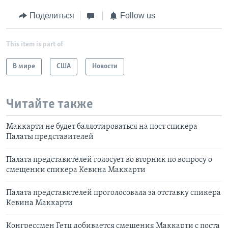
Поделиться
Follow us
This item is part of
В мире
США
Новости
Читайте также
Маккарти не будет баллотироваться на пост спикера
Палаты представителей
Палата представителей голосует во вторник по вопросу о
смещении спикера Кевина Маккарти
Палата представителей проголосовала за отставку спикера
Кевина Маккарти
Конгрессмен Гетц добивается смещения Маккарти с поста