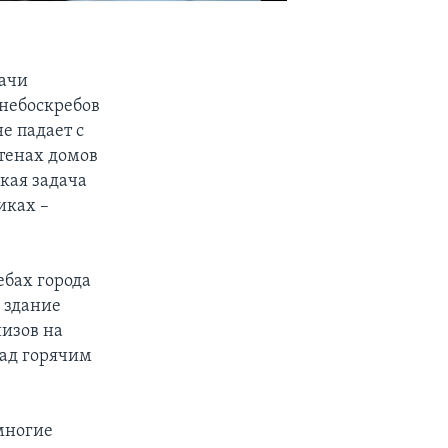
рачи
 небоскребов
е падает с
стенах домов
гкая задача
иках –
ебах города
 здание
низов на
над горячим
 многие