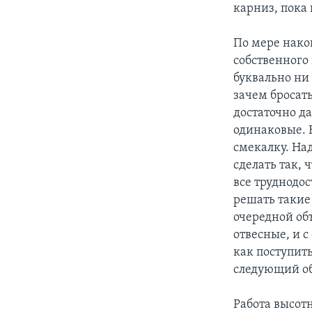
карниз, пока
По мере нако
собственного 
буквально ни 
зачем бросать
достаточно да
одинаковые. 
смекалку. На
сделать так,
все труднодос
решать такие
очередной объ
отвесные, и с
как поступить
следующий об
Работа высот