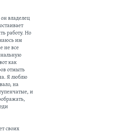
 он владелец
ростаивает
ть работу. Но
имаюсь им
е не все
иональную
вот как
ров отмыть
ча. Я люблю
вало, на
ступенчатые, и
оображать,
реди
ет своих