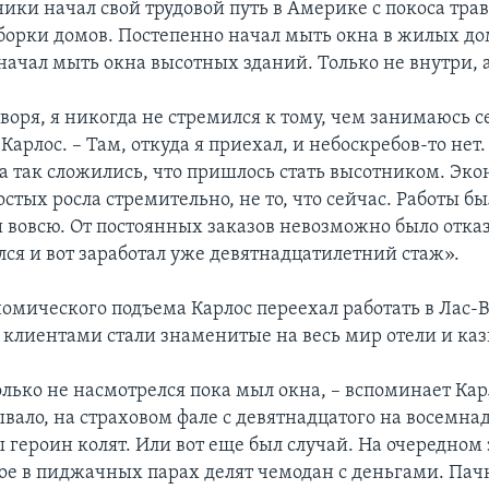
ики начал свой трудовой путь в Америке с покоса тра
борки домов. Постепенно начал мыть окна в жилых до
 начал мыть окна высотных зданий. Только не внутри, 
воря, я никогда не стремился к тому, чем занимаюсь с
Карлос. – Там, откуда я приехал, и небоскребов-то нет.
ва так сложились, что пришлось стать высотником. Эко
стых росла стремительно, не то, что сейчас. Работы бы
 вовсю. От постоянных заказов невозможно было отказа
лся и вот заработал уже девятнадцатилетний стаж».
омического подъема Карлос переехал работать в Лас-В
клиентами стали знаменитые на весь мир отели и каз
олько не насмотрелся пока мыл окна, – вспоминает Кар
ывало, на страховом фале с девятнадцатого на восемна
 героин колят. Или вот еще был случай. На очередном
рое в пиджачных парах делят чемодан с деньгами. Пачк