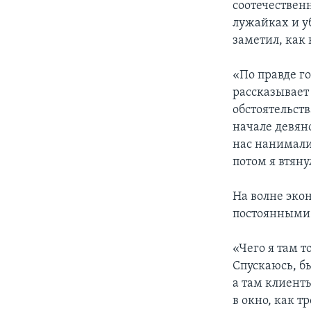
соотечественн
лужайках и у
заметил, как
«По правде го
рассказывает 
обстоятельст
начале девяно
нас нанимали
потом я втяну
На волне экон
постоянными 
«Чего я там т
Спускаюсь, б
а там клиенты
в окно, как т