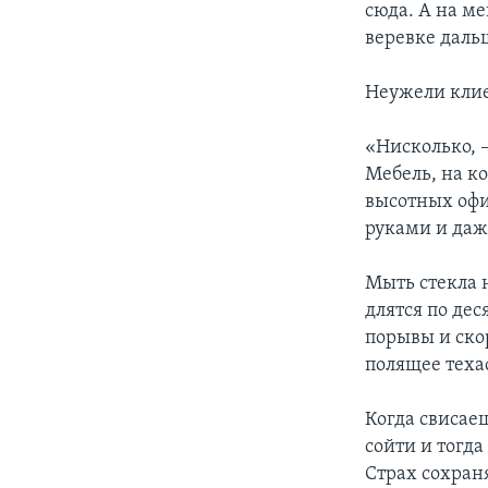
сюда. А на ме
веревке даль
Неужели клие
«Нисколько, 
Мебель, на ко
высотных офи
руками и даж
Мыть стекла 
длятся по дес
порывы и скор
полящее техас
Когда свисае
сойти и тогда
Страх сохраня