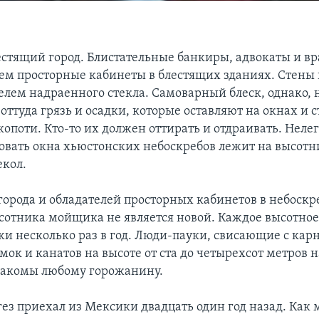
естящий город. Блистательные банкиры, адвокаты и в
ем просторные кабинеты в блестящих зданиях. Стены
елем надраенного стекла. Самоварный блеск, однако, н
оттуда грязь и осадки, которые оставляют на окнах и 
копоти. Кто-то их должен оттирать и отдраивать. Неле
овать окна хьюстонских небоскребов лежит на высотн
кол.
города и обладателей просторных кабинетов в небоскр
сотника мойщика не является новой. Каждое высотное
жи несколько раз в год. Люди-пауки, свисающие с кар
мок и канатов на высоте от ста до четырехсот метров 
накомы любому горожанину.
гез приехал из Мексики двадцать один год назад. Как