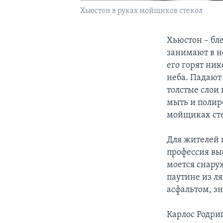
Хьюстон в руках мойщиков стекол
Хьюстон – бл
занимают в н
его горят ник
неба. Падают 
толстые слои 
мыть и полир
мойщиках сте
Для жителей 
профессия вы
моется снару
паутине из ля
асфальтом, з
Карлос Родри