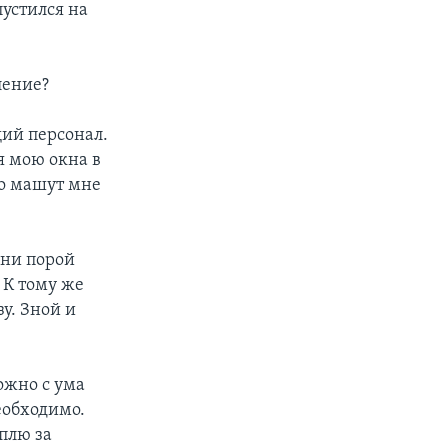
пустился на
ление?
щий персонал.
я мою окна в
то машут мне
дни порой
 К тому же
у. Зной и
ожно с ума
необходимо.
уплю за