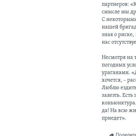
партнеров: «
смысле мы др
С некоторыми 
нашей бригад
зная о риске,
нас отсутству
Несмотря на 
погодных усл
ураганами. «Д
хочется, – ра
Люблю ездить
залезть. Есть
коньюнктура. 
да! На всю жи
приедет».
Поделит