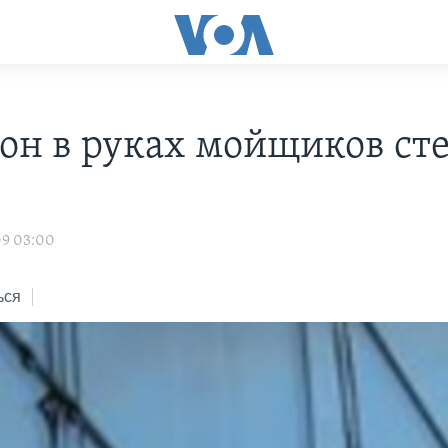
он в руках мойщиков ст
09 03:00
ься