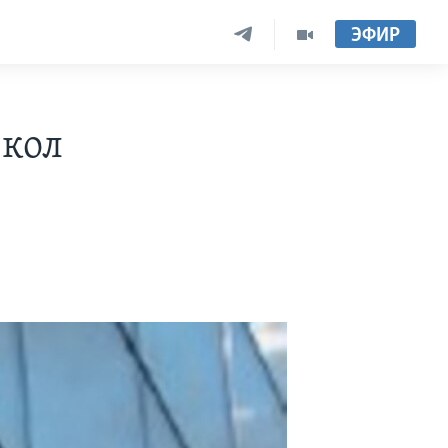
ЭФИР
екол