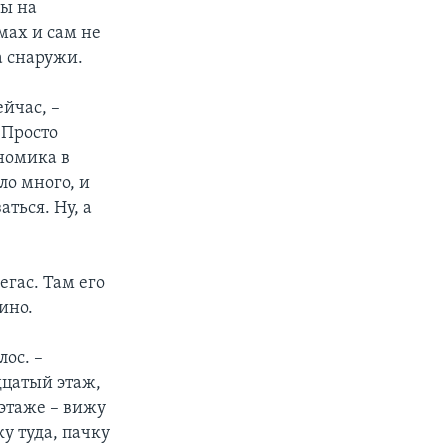
вы на
мах и сам не
а снаружи.
ейчас, –
 Просто
номика в
ло много, и
ться. Ну, а
егас. Там его
ино.
лос. –
дцатый этаж,
 этаже – вижу
у туда, пачку