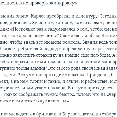
 полностью не проверю экипировку».
пления опыта, Карлос преобретал и клиентуру. Сегодня
предприятия в Хьюстоне, которое, по его словам, не п
дня: «Несколько раз я задумывался о том, чтобы смени
 то, что хорошо получается? Свое дело я люблю. Я зан
вно, чтобы знать все нюансы ремесла. Здания ведь тож
Каждое требует свой подход и определенную професс
дежно закрепить страховку на крыше еще пол-беды. А 
 чтобы оперативно с минимальным количеством манев
тупные торцы здания? Это своего рода творческая зада
 задачи. Это умение приходит с опытом. Приедешь, бы
ект, а на нем торцы и такие, и сякие, и ребристые, и 
 отрицательным углом наклона. Вот тут и приходится с
. Только соображать нужно быстро, потому что на оче
ъект и там тоже ждут клиенты».
никами ведется в бригадах, и Карлос тщательно отбира