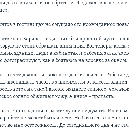
ня даже внимания не обратили. Я сделал свое дело и с
ше».
нтов в гостиницах не смущало его неожиданное появ
– отвечает Карлос. – Я для них был просто обслуживаю
торую не стоит обращать внимания. Вот теперь, когда 
сных зданиях, люди в кабинетах и рабочих залах час
е фотографируют, как я болтаюсь на веревке за окном.
на высоте двадцатиэтажного здания нелегко. Рабочие 
ять-двенадцать часов, в зависимости от высоты здания.
ость ветра на такой высоте намного сильнее, чем вниз
ское солнце обжигают кожу. А внизу – пропасть.
шь со стены здания о высоте лучше не думать. Иначе м
 о работе не может быть и речи. Но бояться, конечно, 
ет во мне осторожность. До сегодняшнего дня я не ст