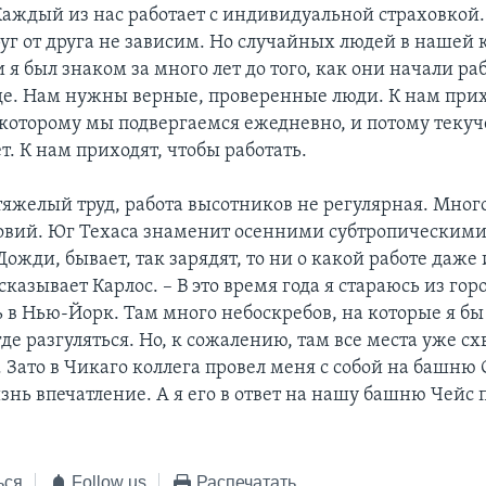
Каждый из нас работает с индивидуальной страховкой.
уг от друга не зависим. Но случайных людей в нашей 
я был знаком за много лет до того, как они начали раб
е. Нам нужны верные, проверенные люди. К нам прих
 которому мы подвергаемся ежедневно, и потому текуч
ет. К нам приходят, чтобы работать.
тяжелый труд, работа высотников не регулярная. Много
овий. Юг Техаса знаменит осенними субтропическим
ожди, бывает, так зарядят, то ни о какой работе даже 
ссказывает Карлос. – В это время года я стараюсь из гор
 в Нью-Йорк. Там много небоскребов, на которые я бы
 где разгуляться. Но, к сожалению, там все места уже с
Зато в Чикаго коллега провел меня с собой на башню С
знь впечатление. А я его в ответ на нашу башню Чейс п
ься
Follow us
Распечатать