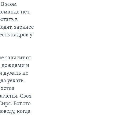
 В этом
команде нет.
отать в
одят, заранее
есть кадров у
е зависит от
и дождями и
и думать не
ода уехать.
 хотел
хвачены. Своя
ирс. Вот это
оведу, когда