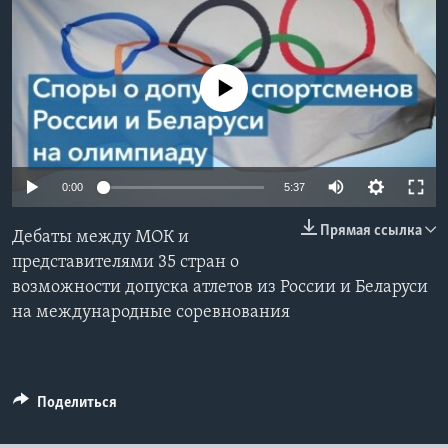
Learning English
No media source currently available
СОЦИАЛЬНЫЕ СЕТИ
Языки
0:00
5:37
Прямая ссылка
Дебаты между МОК и
представителями 35 стран о
возможности допуска атлетов из России и Беларуси
на международные соревнования
Поделиться