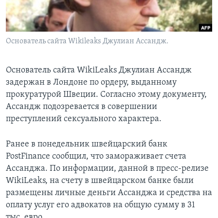
Learning English
Основатель сайта Wikileaks Джулиан Ассандж.
СОЦИАЛЬНЫЕ СЕТИ
Основатель сайта WikiLeaks Джулиан Ассандж
задержан в Лондоне по ордеру, выданному
Языки
прокуратурой Швеции. Согласно этому документу,
Ассандж подозревается в совершении
преступлений сексуального характера.
Ранее в понедельник швейцарский банк
PostFinance сообщил, что замораживает счета
Ассанджа. По информации, данной в пресс-релизе
WikiLeaks, на счету в швейцарском банке были
размещены личные деньги Ассанджа и средства на
оплату услуг его адвокатов на общую сумму в 31
тыс. евро.