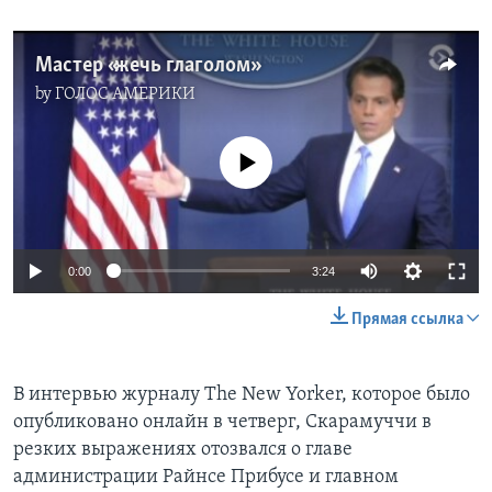
Мастер «жечь глаголом»
by
ГОЛОС АМЕРИКИ
No media source currently available
0:00
3:24
Прямая ссылка
В интервью журналу The New Yorker, которое было
опубликовано онлайн в четверг, Скарамуччи в
резких выражениях отозвался о главе
администрации Райнсе Прибусе и главном