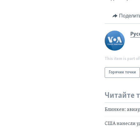
Поделит
Рус
This item is part of
Горячие точки
Читайте 
Блинкен: авиау
США нанесли уд