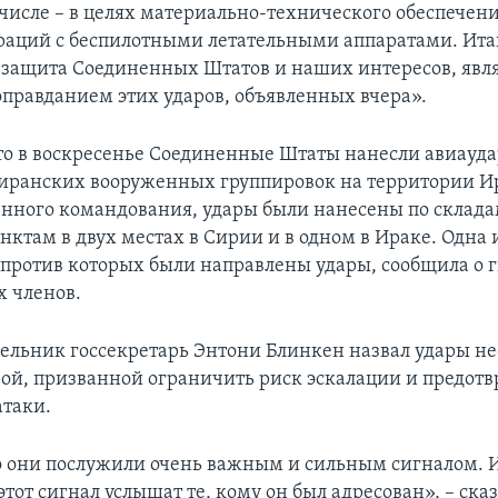
 числе – в целях материально-технического обеспечен
раций с беспилотными летательными аппаратами. Итак,
 защита Соединенных Штатов и наших интересов, явл
правданием этих ударов, объявленных вчера».
о в воскресенье Соединенные Штаты нанесли авиауда
иранских вооруженных группировок на территории И
енного командования, удары были нанесены по склад
нктам в двух местах в Сирии и в одном в Ираке. Одна 
 против которых были направлены удары, сообщила о 
х членов.
дельник госсекретарь Энтони Блинкен назвал удары н
ой, призванной ограничить риск эскалации и предотв
таки.
о они послужили очень важным и сильным сигналом. И
этот сигнал услышат те, кому он был адресован», – ска