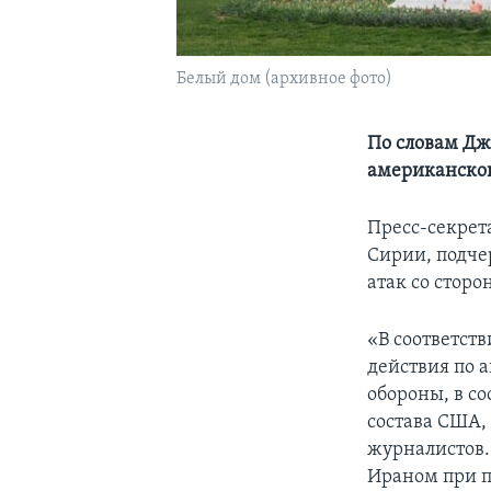
Белый дом (архивное фото)
По словам Дж
американског
Пресс-секрет
Сирии, подче
атак со стор
«В соответст
действия по 
обороны, в со
состава США,
журналистов.
Ираном при 