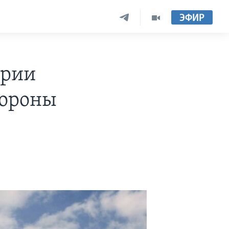
ЭФИР
ирии
бороны