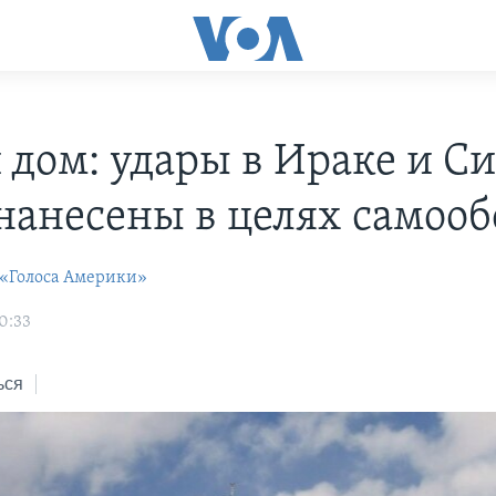
 дом: удары в Ираке и С
нанесены в целях самоо
 «Голоса Америки»
0:33
ься