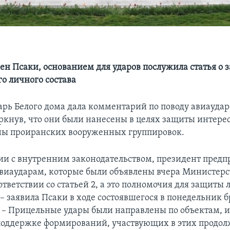
ен Псаки, основанием для ударов послужила статья о 
о личного состава
арь Белого дома дала комментарий по поводу авиаудар
ркнув, что они были нанесены в целях защиты интере
оны проиранских вооруженных группировок.
вии с внутренним законодательством, президент предп
авиаударам, которые были объявлены вчера Министер
ответствии со статьей 2, а это полномочия для защиты 
 – заявила Псаки в ходе состоявшегося в понедельник 
 – Прицельные удары были направлены по объектам, 
поддержке формирований, участвующих в этих продо