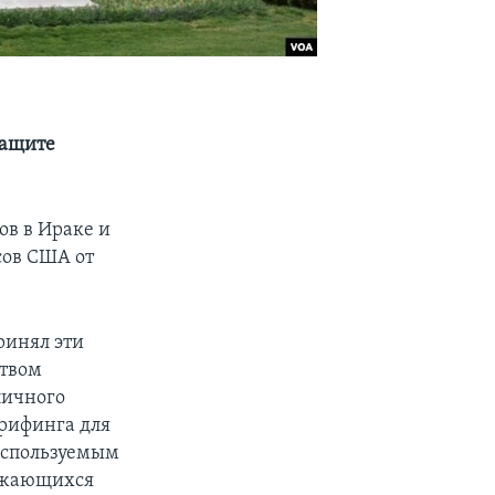
защите
ов в Ираке и
сов США от
ринял эти
ством
личного
брифинга для
используемым
лжающихся