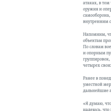
атаках, в том
оружия и опе
самооборона,
внутренним о
Напомним, чт
объектам про
По словам во
и опорным пу
группировок,
четырех свои
Ранее в поне
уместной мер
дальнейшие а
«Я думаю, чт
надеюсь, что 