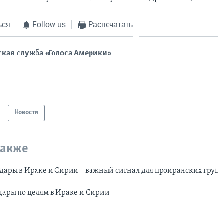
ься
Follow us
Распечатать
ская служба «Голоса Америки»
Новости
также
дары в Ираке и Сирии – важный сигнал для проиранских гру
ары по целям в Ираке и Сирии