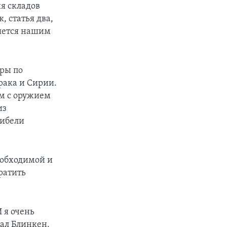
ия складов
 статья два,
яется нашим
ры по
рака и Сирии.
ам с оружием
из
гибели
еобходимой и
ратить
 я очень
зал Блинкен.