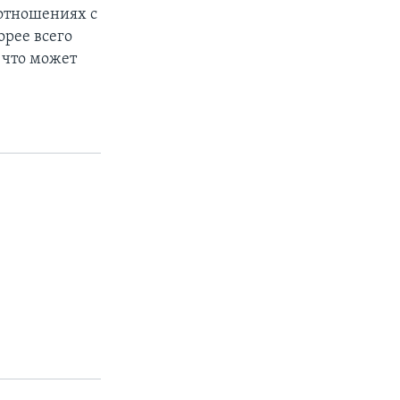
 отношениях с
орее всего
 что может