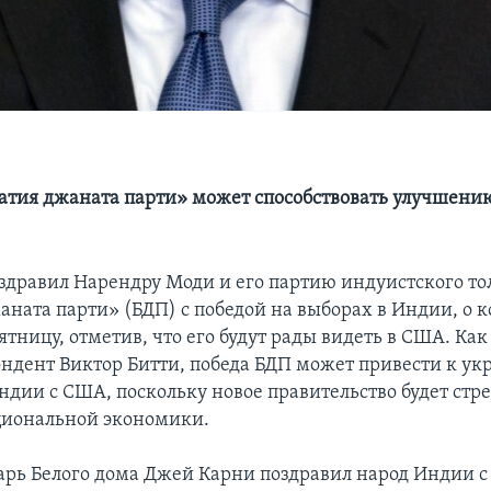
атия джаната парти» может способствовать улучшен
здравил Нарендру Моди и его партию индуистского то
аната парти» (БДП) с победой на выборах в Индии, о 
ятницу, отметив, что его будут рады видеть в США. Ка
ндент Виктор Битти, победа БДП может привести к у
дии с США, поскольку новое правительство будет стр
циональной экономики.
арь Белого дома Джей Карни поздравил народ Индии с