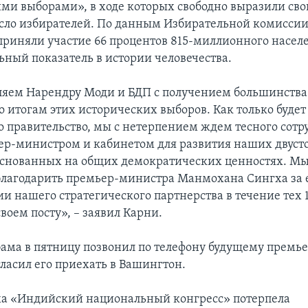
ми выборами», в ходе которых свободно выразили св
сло избирателей. По данным Избирательной комиссии
приняли участие 66 процентов 815-миллионного насел
ьный показатель в истории человечества.
яем Нарендру Моди и БДП с получением большинства 
о итогам этих исторических выборов. Как только будет
 правительство, мы с нетерпением ждем тесного сотр
р-министром и кабинетом для развития наших двуст
снованных на общих демократических ценностях. М
благодарить премьер-министра Манмохана Сингха за е
 нашего стратегического партнерства в течение тех 10
воем посту», – заявил Карни.
ама в пятницу позвонил по телефону будущему премь
ласил его приехать в Вашингтон.
а «Индийский национальный конгресс» потерпела