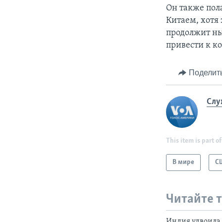
Он также пол
Китаем, хотя 
продолжит н
привести к к
Поделит
Слу
This item is part of
В мире
С
Читайте 
Индия удвоила