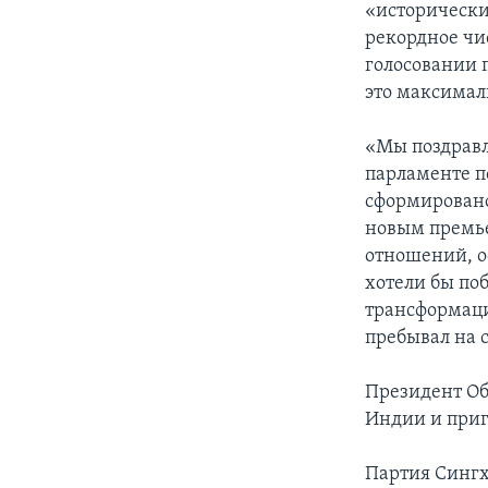
«исторически
рекордное чи
голосовании 
это максимал
«Мы поздравл
парламенте п
сформировано
новым премье
отношений, о
хотели бы по
трансформации
пребывал на с
Президент Об
Индии и приг
Партия Сингх