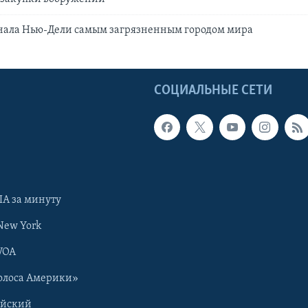
нала Нью-Дели самым загрязненным городом мира
Ы
СОЦИАЛЬНЫЕ СЕТИ
А за минуту
New York
VOA
олоса Америки»
ийский