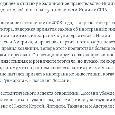
одящее в отставку коалиционное правительство Индии
о должно пойти на пользу отношениям Индии с США.
топливное соглашение от 2008 года, задержка с откры
ектора, задержка принятия закона об иностранных ин
дании кампусов иностранных университетов в Индии – 
лась и Америка, и правящая партия, но эти меры нев
 правил коалиции. Теперь этого препятствия больше не
 заинтересован. Он позиционирует себя как противника
инвестициях и розничной торговле, но думаю, он ско
 потому что на раннем этапе его партия не выступала 
ивно пытался привлечь иностранные инвестиции, когда
 Гуджарата», – поясняет Доссани.
 геополитического аспекта отношений, Доссани убежде
ратическим государством, более активно участвующим
авне с Южной Кореей, Японией, Тайванем и Австралие