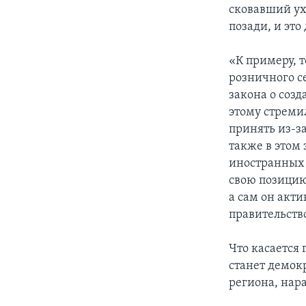
сковавший ух
позади, и эт
«К примеру, 
розничного с
закона о соз
этому стреми
принять из-за
также в этом
иностранных 
свою позицию,
а сам он акт
правительство
Что касается
станет демок
региона, нар