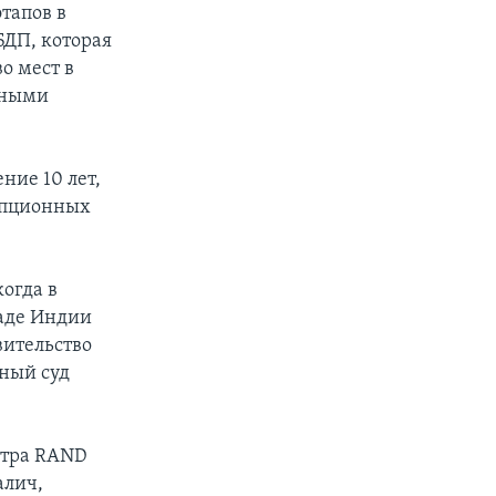
тапов в
БДП, которая
о мест в
ьными
ние 10 лет,
рупционных
огда в
паде Индии
вительство
вный суд
нтра RAND
алич,