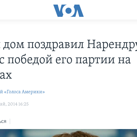
 дом поздравил Нарендр
с победой его партии на
ах
ей «Голоса Америки»
й, 2014 16:25
ься