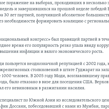
ое поражение на выборах, проходивших в несколько э
 недель и завершившихся на прошлой неделе победой 
 за 30 лет партией, получившей абсолютное большинств
ез необходимости формировать коалицию с регионал
ациональный конгресс» был правящей партией в тече
леднее время его популярность резко упала ввиду кор
овышения инфляции и вялого экономического роста.
и пользуется неоднозначной репутацией с 2002 года, к
ежрелигиозных столкновений в штате Гуджарат на за
е 1000 человек. В 2005 году Моди, возглавлявшему пра
года, было отказано в визе для посещения США. Верхо
л его невиновным в разжигании насилия.
 специалист по Южной Азии из исследовательского це
Рафик Доссани, побеседовавший с нами из Мумбаи, пар