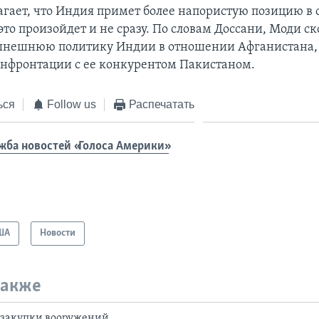
агает, что Индия примет более напористую позицию в
это произойдет и не сразу. По словам Доссани, Моди ск
ынешнюю политику Индии в отношении Афганистана,
онфронтации с ее конкурентом Пакистаном.
ься
Follow us
Распечатать
жба новостей «Голоса Америки»
ША
Новости
также
 закупки вооружений