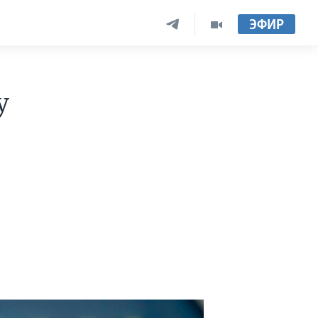
ЭФИР
у