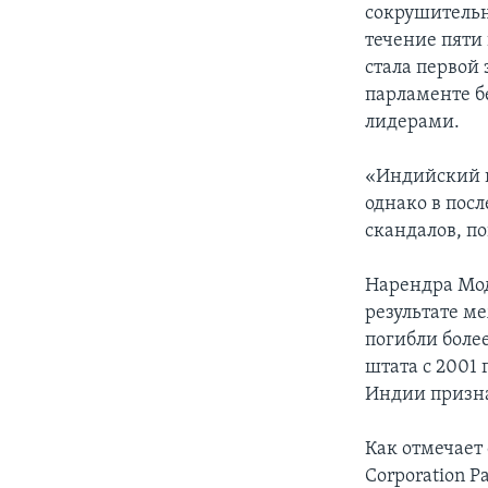
сокрушительн
течение пяти
стала первой
парламенте б
лидерами.
«Индийский н
однако в пос
скандалов, п
Нарендра Мод
результате м
погибли боле
штата с 2001 
Индии призна
Как отмечает
Corporation 