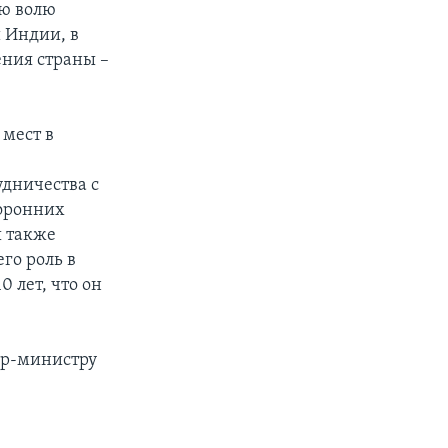
ою волю
 Индии, в
ения страны –
мест в
удничества с
оронних
ы также
го роль в
 лет, что он
ер-министру