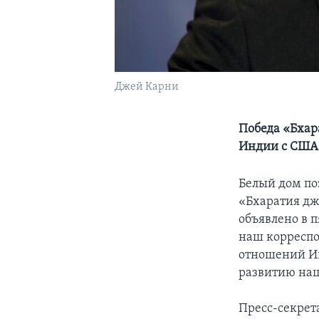
Джей Карни
Победа «Бхар
Индии с США
Белый дом по
«Бхаратия дж
объявлено в п
наш корреспо
отношений Ин
развитию на
Пресс-секрет