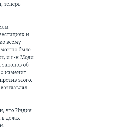
, теперь
тием
вестициях и
ко всему
озможно было
т, и г-н Моди
 законов об
ро изменит
против этого,
 возглавлял
н, что Индия
 в делах
й.