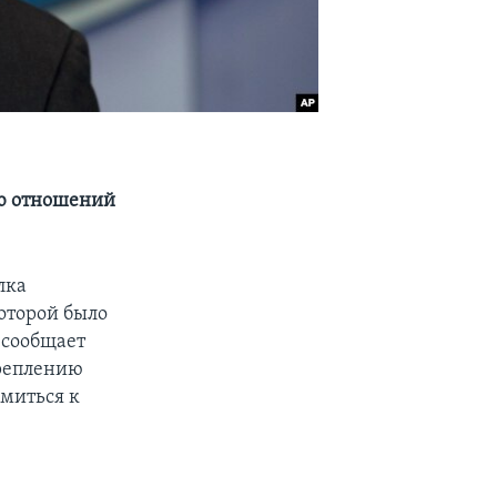
ию отношений
лка
которой было
к сообщает
креплению
емиться к