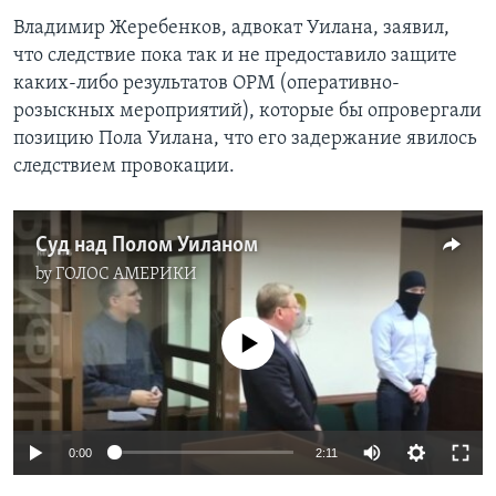
Владимир Жеребенков, адвокат Уилана, заявил,
что следствие пока так и не предоставило защите
каких-либо результатов ОРМ (оперативно-
розыскных мероприятий), которые бы опровергали
позицию Пола Уилана, что его задержание явилось
следствием провокации.
Cуд над Полом Уиланом
by
ГОЛОС АМЕРИКИ
No media source currently available
0:00
2:11