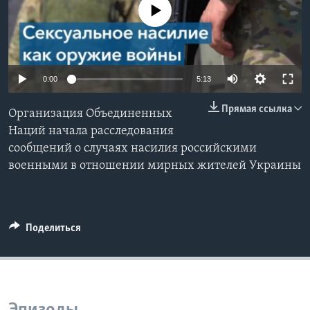
No media source currently available
Learning English
СОЦИАЛЬНЫЕ СЕТИ
0:00
5:13
Прямая ссылка
Организация Объединенных
Языки
Наций начала расследования
сообщений о случаях насилия российскими
военными в отношении мирных жителей Украины
Поделиться