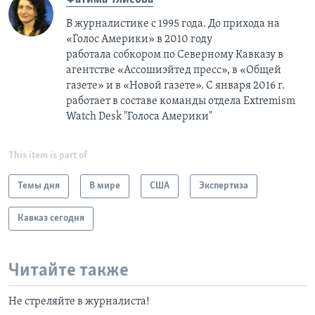
В журналистике с 1995 года. До прихода на
«Голос Америки» в 2010 году
работала собкором по Северному Кавказу в
агентстве «Ассошиэйтед пресс», в «Общей
газете» и в «Новой газете». С января 2016 г.
работает в составе команды отдела Extremism
Watch Desk "Голоса Америки"
This item is part of
Темы дня
В мире
США
Экспертиза
Кавказ сегодня
Читайте также
Не стреляйте в журналиста!