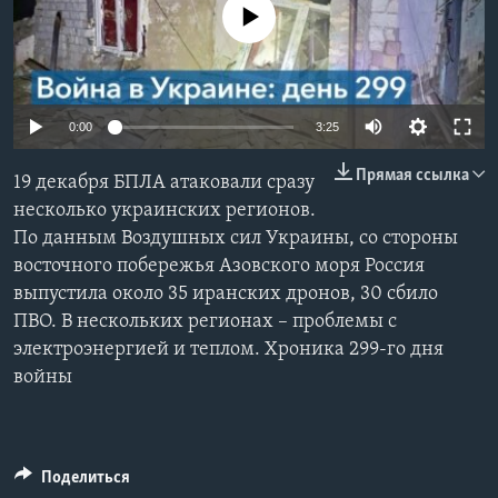
No media source currently available
Learning English
СОЦИАЛЬНЫЕ СЕТИ
0:00
3:25
Прямая ссылка
19 декабря БПЛА атаковали сразу
Языки
несколько украинских регионов.
По данным Воздушных сил Украины, со стороны
восточного побережья Азовского моря Россия
выпустила около 35 иранских дронов, 30 сбило
ПВО. В нескольких регионах – проблемы с
электроэнергией и теплом. Хроника 299-го дня
войны
Поделиться