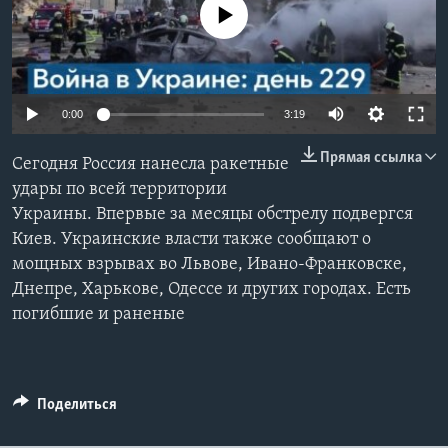
No media source currently available
Learning English
СОЦИАЛЬНЫЕ СЕТИ
0:00
3:19
Прямая ссылка
Сегодня Россия нанесла ракетные
Языки
удары по всей территории
Украины. Впервые за месяцы обстрелу подвергся
Киев. Украинские власти также сообщают о
мощных взрывах во Львове, Ивано-Франковске,
Днепре, Харькове, Одессе и других городах. Есть
погибшие и раненые
Поделиться