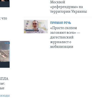
Москвой
«референдумы» на
территории Украины
 что
ПРЯМАЯ РЕЧЬ
«Просто скопом
загоняют всех» —
дагестанский
журналист о
мобилизации
 БПЛА
ье:
ные
пизоды