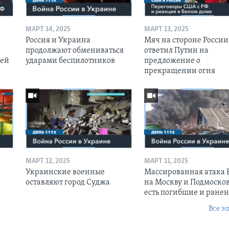
МАРТ 14, 2025
МАРТ 13, 2025
Россия и Украина
Мяч на стороне России:
продолжают обмениваться
ответил Путин на
оей
ударами беспилотников
предложение о
прекращении огня
МАРТ 12, 2025
МАРТ 11, 2025
Украинские военные
Массированная атака
оставляют город Суджа
на Москву и Подмосков
есть погибшие и ране
Все э