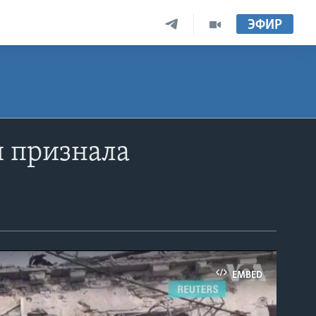
ЭФИР
и признала
EMBED