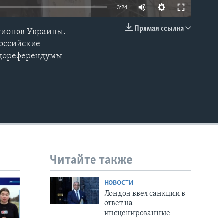
3:24
Прямая ссылка
егионов Украины.
EMBED
российские
евдореферендумы
Читайте также
НОВОСТИ
Лондон ввел санкции в
ответ на
инсценированные