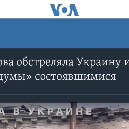
ова обстреляла Украину 
думы» состоявшимися