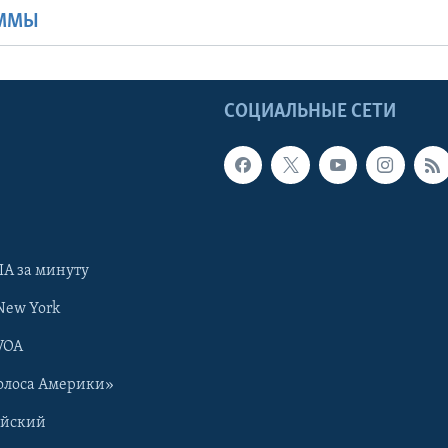
АММЫ
Ы
СОЦИАЛЬНЫЕ СЕТИ
А за минуту
New York
VOA
олоса Америки»
ийский