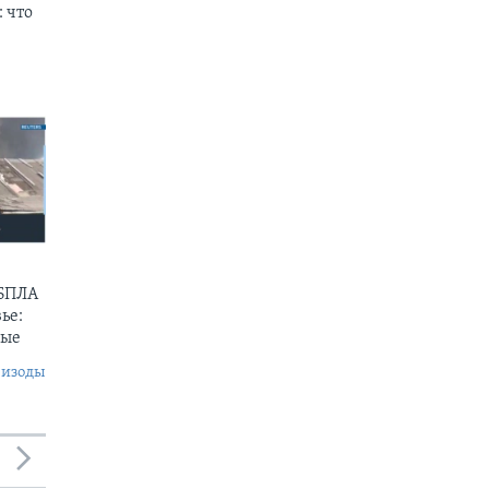
 что
 БПЛА
ье:
ные
пизоды