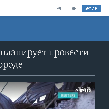
ЭФИР
 планирует провести
ороде
EMBED