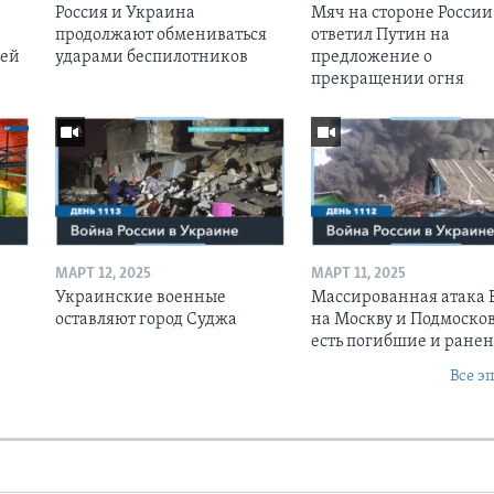
Россия и Украина
Мяч на стороне России:
продолжают обмениваться
ответил Путин на
оей
ударами беспилотников
предложение о
прекращении огня
МАРТ 12, 2025
МАРТ 11, 2025
Украинские военные
Массированная атака
оставляют город Суджа
на Москву и Подмосков
есть погибшие и ране
Все э
Ы