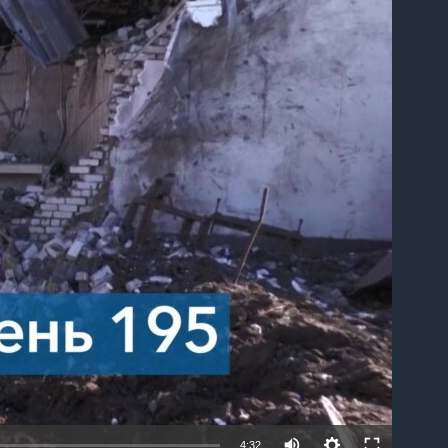
able
4:32