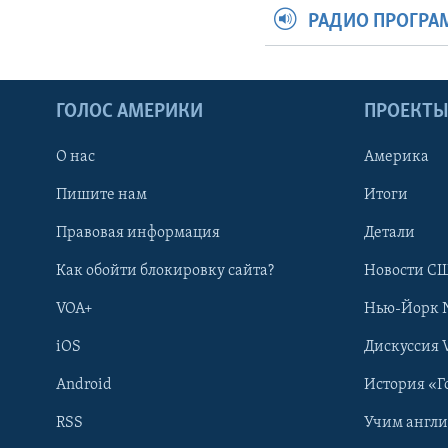
РАДИО ПРОГР
ГОЛОС АМЕРИКИ
ПРОЕКТ
О нас
Америка
Пишите нам
Итоги
Правовая информация
Детали
Как обойти блокировку сайта?
Новости СШ
VOA+
Нью-Йорк 
iOS
Дискуссия 
Android
История «Г
RSS
Учим англ