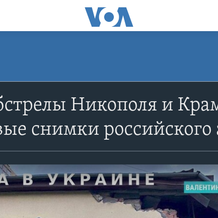
бстрелы Никополя и Кра
вые снимки российского