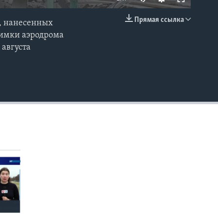
Прямая ссылка
м, нанесенных
EMBED
нимки аэродрома
 августа