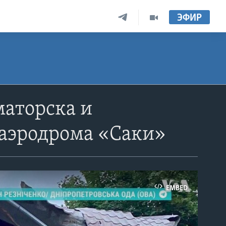
ЭФИР
маторска и
 аэродрома «Саки»
EMBED