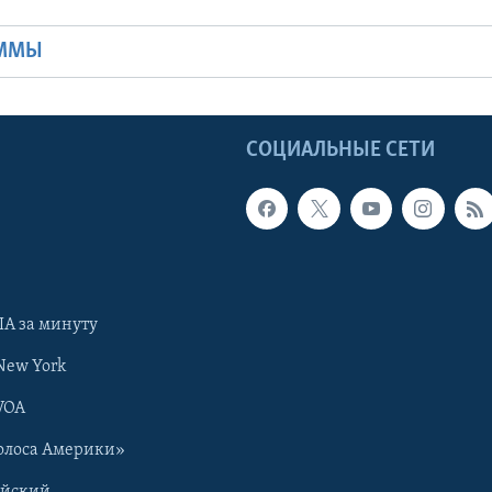
АММЫ
Ы
СОЦИАЛЬНЫЕ СЕТИ
А за минуту
New York
VOA
олоса Америки»
ийский