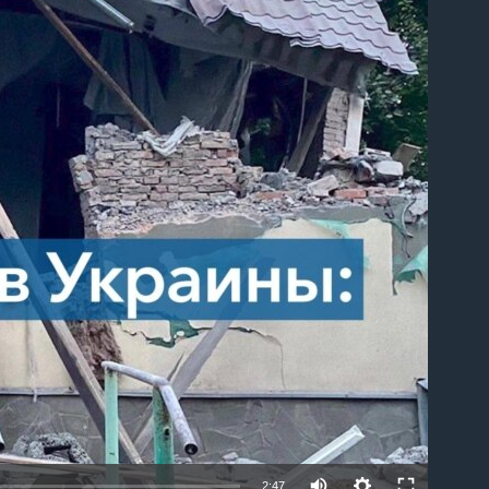
able
2:47