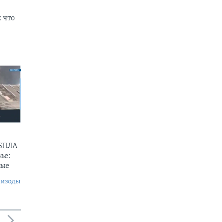
 что
 БПЛА
ье:
ные
пизоды