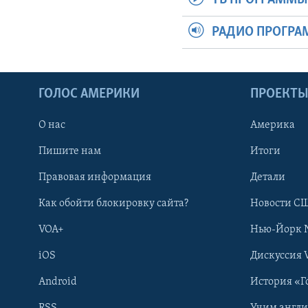
РАДИО ПРОГР
ГОЛОС АМЕРИКИ
ПРОЕКТ
О нас
Америка
Пишите нам
Итоги
Правовая информация
Детали
Как обойти блокировку сайта?
Новости СШ
VOA+
Нью-Йорк 
iOS
Дискуссия 
Android
История «Г
RSS
Учим англ