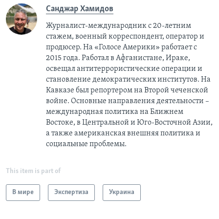
Санджар Хамидов
Журналист-международник с 20-летним
стажем, военный корреспондент, оператор и
продюсер. На «Голосе Америки» работает с
2015 года. Работал в Афганистане, Ираке,
освещал антитеррористические операции и
становление демократических институтов. На
Кавказе был репортером на Второй чеченской
войне. Основные направления деятельности –
международная политика на Ближнем
Востоке, в Центральной и Юго-Восточной Азии,
a также американская внешняя политика и
социальные проблемы.
This item is part of
В мире
Экспертиза
Украина