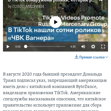
В TikTok обнаружены ролики, которые рекламируют «ЧВК Вагнера» и сеют ненависть к Украине
by
ГОЛОС АМЕРИКИ
No media source currently available
0:00
4:30
Прямая ссылка
В августе 2020 года бывший президент Дональда
Трамп подписал указ, запрещающий американцам
иметь дело с китайской компанией ByteDance,
владельцем приложения TikTok. Американские
спецслужбы высказывали опасения, что китайское
правительство использует приложение для сбора