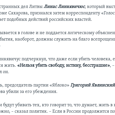
странных дел Литвы
Линас Линкявичюс
, который выс
оме Сахарова, признался затем корреспонденту «Голо
ает подобных действий российских властей.
ывается в голове и не поддается логическому объяснен
события, наоборот, должны служить на благо всепрощен
»
нкявичус подчеркнул, что даже если убить человека, е
ся жить.
«Нельзя убить свободу, истину, бесстрашие»
, –
л он.
дь, председатель партии «Яблоко»
Григорий Явлинский
ва убили за его убеждения.
и будут убивать тех, кто говорит то, что думает, жить 
жно, – сказал политик. – Если в России продолжится 