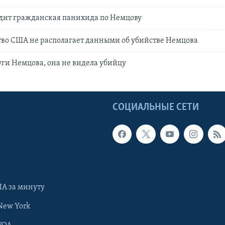
дит гражданская панихида по Немцову
во США не располагает данными об убийстве Немцова
уги Немцова, она не видела убийцу
Ы
СОЦИАЛЬНЫЕ СЕТИ
А за минуту
New York