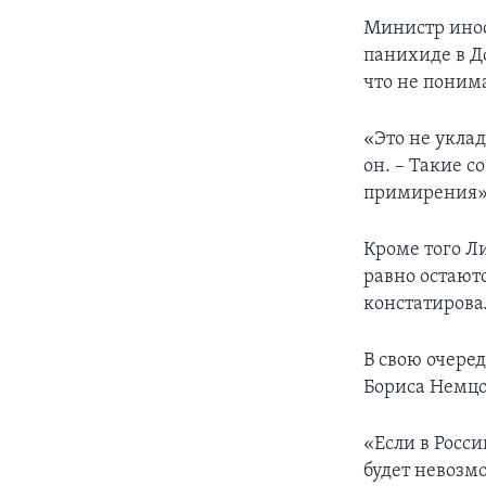
Министр ино
панихиде в Д
что не поним
«Это не уклад
он. – Такие 
примирения
Кроме того Ли
равно остают
констатирова
В свою очере
Бориса Немцо
«Если в Росси
будет невозмо