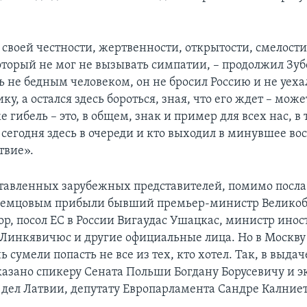
 своей честности, жертвенности, открытости, смелост
торый не мог не вызывать симпатии, – продолжил Зубов
ь не бедным человеком, он не бросил Россию и не уеха
ку, а остался здесь бороться, зная, что его ждет – може
 гибель – это, в общем, знак и пример для всех нас, в 
т сегодня здесь в очереди и кто выходил в минувшее во
твие».
тавленных зарубежных представителей, помимо посла
Немцовым прибыли бывший премьер-министр Велико
, посол ЕС в России Вигаудас Ушацкас, министр ино
Линкявичюс и другие официальные лица. Но в Москву 
 сумели попасть не все из тех, кто хотел. Так, в выда
казано спикеру Сената Польши Богдану Борусевичу и 
дел Латвии, депутату Европарламента Сандре Калниет