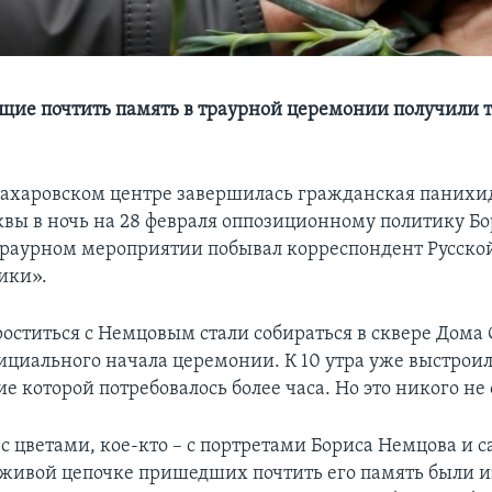
щие почтить память в траурной церемонии получили 
ахаровском центре завершилась гражданская панихид
квы в ночь на 28 февраля оппозиционному политику Б
траурном мероприятии побывал корреспондент Русско
ики».
ститься с Немцовым стали собираться в сквере Дома 
фициального начала церемонии. К 10 утра уже выстроил
е которой потребовалось более часа. Но это никого не
с цветами, кое-кто – с портретами Бориса Немцова и
 живой цепочке пришедших почтить его память были 