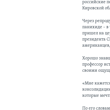
российские п
Кировской об
Через репрод
панихиде – в 
пришел на це
президента С
американцев,
Хорошо знав
профессор ис
своими ощуще
«Мне кажется
консолидации
которые мечт
По его словам