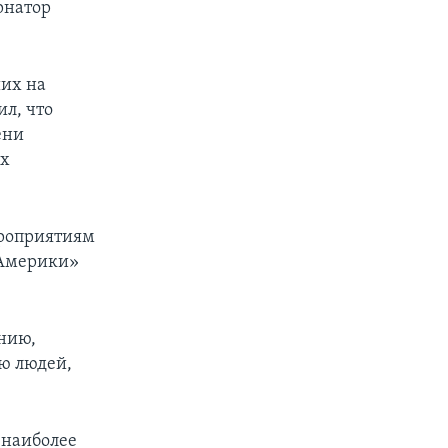
рнатор
ших на
ил, что
ени
их
ероприятиям
м Америки»
ению,
ию людей,
у наиболее