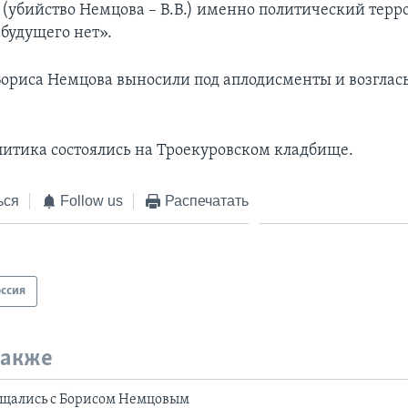
о (убийство Немцова – В.В.) именно политический терро
 будущего нет».
 Бориса Немцова выносили под аплодисменты и возглас
итика состоялись на Троекуровском кладбище.
ься
Follow us
Распечатать
оссия
также
ощались с Борисом Немцовым