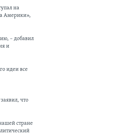
тупал на
са Америки»,
ию, – добавил
ия и
го идеи все
заявил, что
в нашей стране
политический