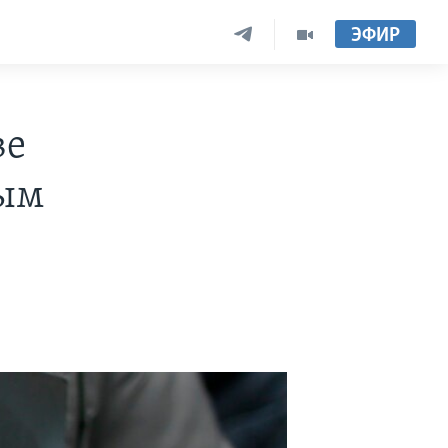
ЭФИР
ве
вым