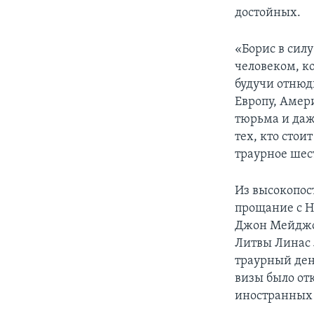
достойных.
«Борис в силу
человеком, ко
будучи отнюд
Европу, Амери
тюрьма и даже
тех, кто стои
траурное шес
Из высокопос
прощание с 
Джон Мейджор
Литвы Линас 
траурный день
визы было от
иностранных 