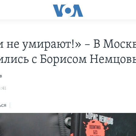
и не умирают!» – В Моск
ились с Борисом Немцо
в
:41
ься