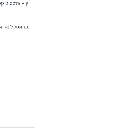
р и есть – у
ы: «Герои не