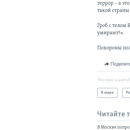
террор – а эт
такой страны
Гроб с телом
умирают!».
Похороны пол
Поделит
This item is part of
В мире
Р
Читайте 
В Москве попр