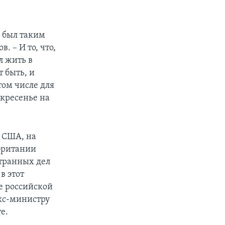
и был таким
. – И то, что,
л жить в
т быть, и
том числе для
скресенье на
 США, на
британии
странных дел
в этот
че российской
экс-министру
е.