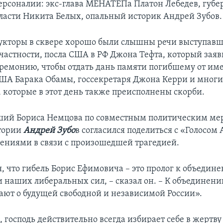
ерсоналии: экс-глава МЕНАТЕПа Платон Лебедев, губе
ласти Никита Белых, опальный историк Андрей Зубов.
укторы в сквере хорошо были слышны речи выступав
частности, посла США в РФ Джона Тефта, который заяв
ремонию, чтобы отдать дань памяти погибшему от им
ША Барака Обамы, госсекретаря Джона Керри и мног
 которые в этот день также преисполнены скорби.
ший Бориса Немцова по совместным политическим м
тории
Андрей Зубо
в согласился поделиться с «Голосо
ниями в связи с произошедшей трагедией.
, что гибель Борис Ефимовича – это пролог к объедин
 наших либеральных сил, – сказал он. – К объединен
ают о будущей свободной и независимой России».
, господь действительно всегда избирает себе в жертв