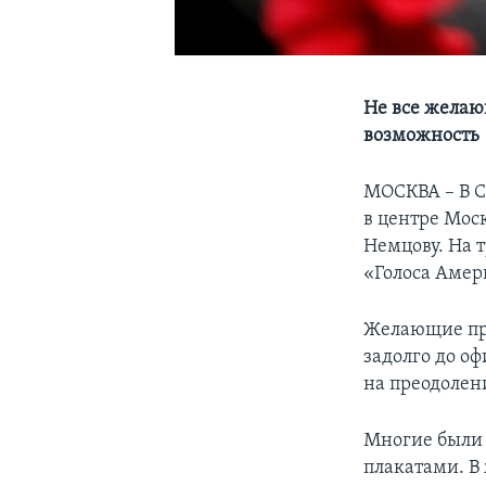
Не все желаю
возможность
МОСКВА – В С
в центре Мос
Немцову. На 
«Голоса Амер
Желающие про
задолго до о
на преодолени
Многие были 
плакатами. В