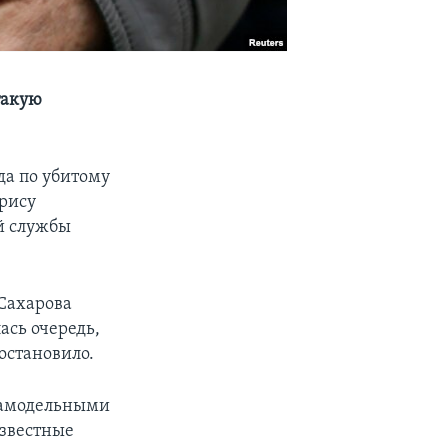
такую
а по убитому
орису
й службы
Сахарова
ась очередь,
 остановило.
 самодельными
известные