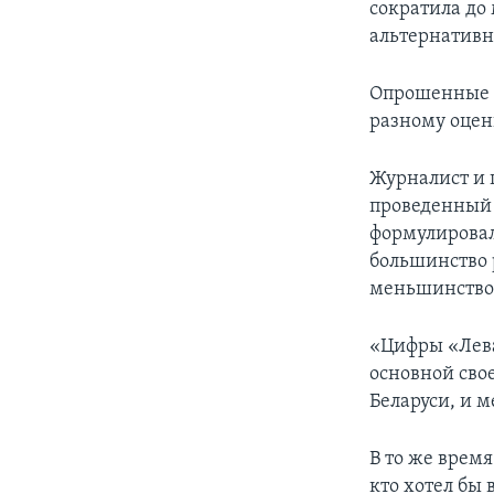
сократила до
альтернативн
Опрошенные Р
разному оцен
Журналист и 
проведенный 
формулировал
большинство 
меньшинство (
«Цифры «Лева
основной сво
Беларуси, и 
В то же врем
кто хотел бы 