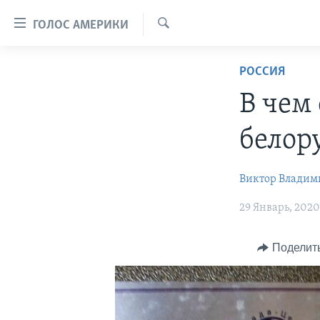
Линки
ГОЛОС АМЕРИКИ
доступности
Поиск
Перейти
ГЛАВНОЕ
РОССИЯ
на
ПРОГРАММЫ
основной
В чем
контент
ПРОЕКТЫ
АМЕРИКА
Перейти
белору
ЭКСПЕРТИЗА
НОВОСТИ ЗА МИНУТУ
УЧИМ АНГЛИЙСКИЙ
к
основной
ИНТЕРВЬЮ
ИТОГИ
НАША АМЕРИКАНСКАЯ ИСТОРИЯ
Виктор Владим
навигации
ФАКТЫ ПРОТИВ ФЕЙКОВ
ПОЧЕМУ ЭТО ВАЖНО?
А КАК В АМЕРИКЕ?
Перейти
29 Январь, 2020
в
ЗА СВОБОДУ ПРЕССЫ
ДИСКУССИЯ VOA
АРТЕФАКТЫ
поиск
УЧИМ АНГЛИЙСКИЙ
ДЕТАЛИ
АМЕРИКАНСКИЕ ГОРОДКИ
Поделит
ВИДЕО
НЬЮ-ЙОРК NEW YORK
ТЕСТЫ
ПОДПИСКА НА НОВОСТИ
АМЕРИКА. БОЛЬШОЕ
ПУТЕШЕСТВИЕ