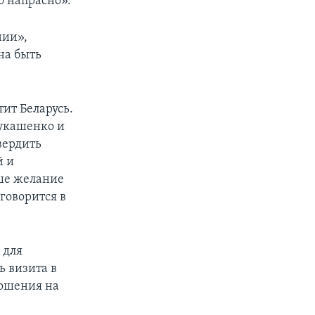
о напрасно».
нии»,
на быть
ит Беларусь.
Лукашенко и
вердить
й и
аше желание
говорится в
 для
ь визита в
ношения на