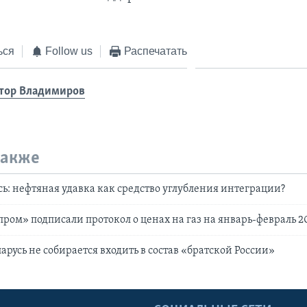
ься
Follow us
Распечатать
тор Владимиров
также
усь: нефтяная удавка как средство углубления интеграции?
зпром» подписали протокол о ценах на газ на январь-февраль 2
арусь не собирается входить в состав «братской России»