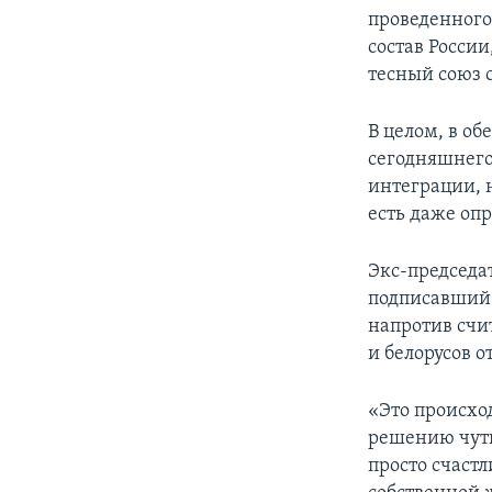
проведенного
состав России,
тесный союз 
В целом, в о
сегодняшнего
интеграции, н
есть даже оп
Экс-председа
подписавший 
напротив счи
и белорусов 
«Это происхо
решению чуть
просто счастл