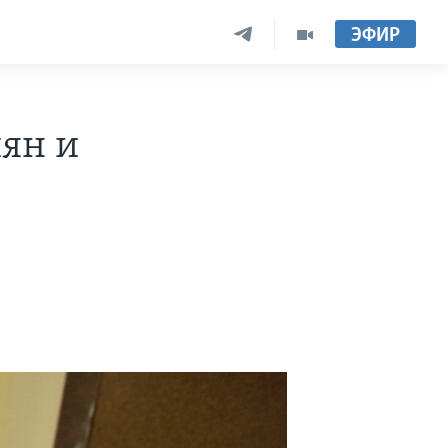
ЭФИР
иян и