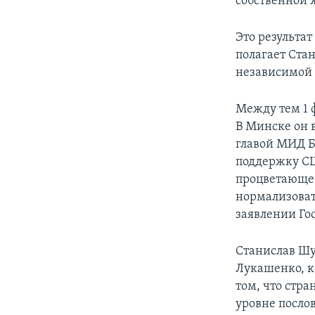
собственной 
Это результа
полагает Ста
независимой 
Между тем 1 
В Минске он 
главой МИД Б
поддержку СШ
процветающей
нормализоват
заявлении Го
Станислав Шу
Лукашенко, ко
том, что стр
уровне послов