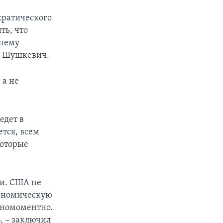
кратического
ть, что
 нему
ит Шушкевич.
 а не
едет в
ется, всем
которые
си. США не
кономическую
одномоментно.
, – заключил