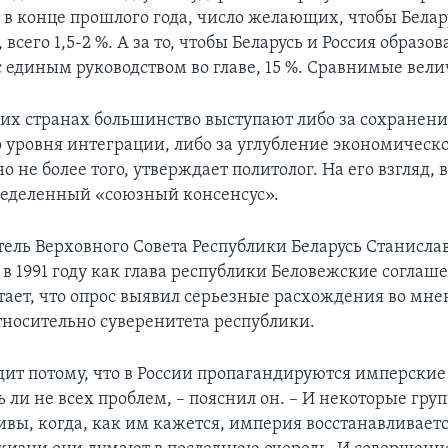
 в конце прошлого года, число желающих, чтобы Белар
 всего 1,5-2 %. А за то, чтобы Беларусь и Россия образо
с единым руководством во главе, 15 %. Сравнимые вел
беих странах большинство выступают либо за сохранен
 уровня интеграции, либо за углубление экономическ
о не более того, утверждает политолог. На его взгляд, 
ределенный «союзный консенсус».
тель Верховного Совета Республики Беларусь Станисл
в 1991 году как глава республики Беловежские соглаш
тает, что опрос выявил серьезные расхождения во мне
относительно суверенитета республики.
дит потому, что в России пропагандируются имперские
 ли не всех проблем, – пояснил он. – И некоторые гру
ивы, когда, как им кажется, империя восстанавливаетс