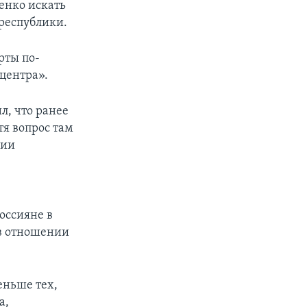
енко искать
республики.
рты по-
центра».
, что ранее
я вопрос там
нии
оссияне в
 в отношении
еньше тех,
а,