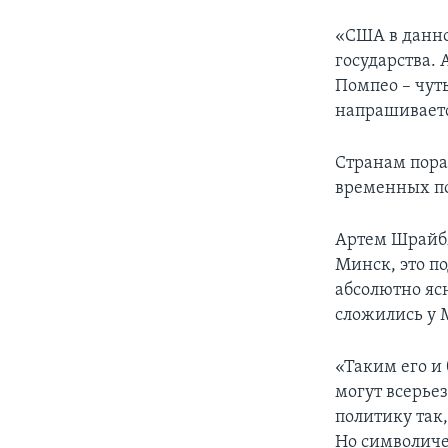
«США в данно
государства. 
Помпео – чуть
напрашиваетс
Странам пора
временных п
Артем Шрайбм
Минск, это п
абсолютно яс
сложились у 
«Таким его и 
могут всерье
политику так
Но символиче