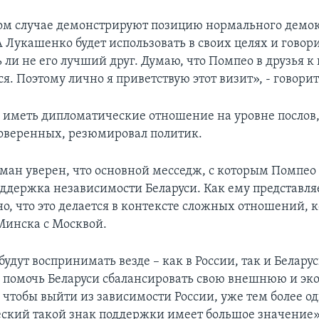
м случае демонстрируют позицию нормального демо
А Лукашенко будет использовать в своих целях и говори
 ли не его лучший друг. Думаю, что Помпео в друзья к
я. Поэтому лично я приветствую этот визит», - говор
 иметь дипломатические отношение на уровне послов,
оверенных, резюмировал политик.
ан уверен, что основной месседж, с которым Помпео 
оддержка независимости Беларуси. Как ему представля
но, что это делается в контексте сложных отношений, 
Минска с Москвой.
будут воспринимать везде – как в России, так и Белару
з помочь Беларуси сбалансировать свою внешнюю и э
, чтобы выйти из зависимости России, уже тем более 
ский такой знак поддержки имеет большое значение»