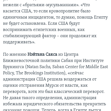
нежели с «братьями-мусульманами». «Что
касается США, то если кровопролитие было
единичным инцидентом, то думаю, помощь Египту
не будет остановлена. Если США будут
воспринимать египетских военных, как
стабилизирующий фактор – они продолжат их
поддерживать».
По мнению
Нэйтана Сакса
из Центра
Ближневосточной политики Сабан при Институте
Брукингса (Natan Sachs, Saban Center for Middle East
Policy, The Brookings Institution), «сейчас
администрация США решила воздержаться от
оценки отстранения Мурси от власти, как
переворота, хотя это был классический переворот.
Не давая такого определения, администрация
избежала юридического обязательства прекратить
оказание помощи. Теперь, когда в Египте льется