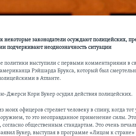
как некоторые законодатели осуждают полицейских, пр
ии подчеркивают неоднозначность ситуации
 политики выступили с первыми комментариями в св
американца Рэйшарда Брукса, который был смертельн
олицейскими в Атланте.
ью-Джерси Кори Букер осудил действия полицейских.
из моих офицеров стреляет человеку в спину, когда тот 
оружием, то это неоправданное применение силы. Эт
 согласно общественным стандартам. Это очень печал
заявил Букер, выступая в программе «Лицом к стране»