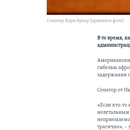
Сенатор Кори Букер (архивное фото)
В то время, 
администрац
Американские
гибелью афро
задержании п
Сенатор от Н
«Если кто-то 
нелетальным 
неприемлемо,
трагично», – 