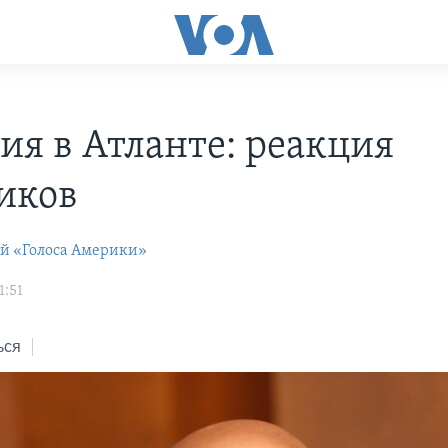
ия в Атланте: реакция
иков
ей «Голоса Америки»
1:51
ься