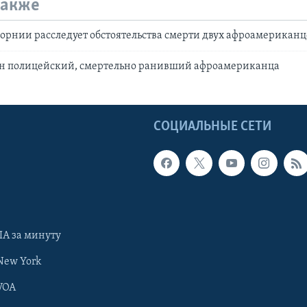
также
рнии расследует обстоятельства смерти двух афроамериканц
лен полицейский, смертельно ранивший афроамериканца
Ы
СОЦИАЛЬНЫЕ СЕТИ
А за минуту
New York
VOA