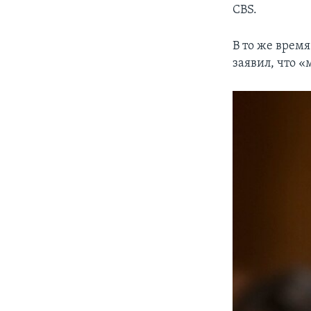
CBS.
В то же врем
заявил, что «