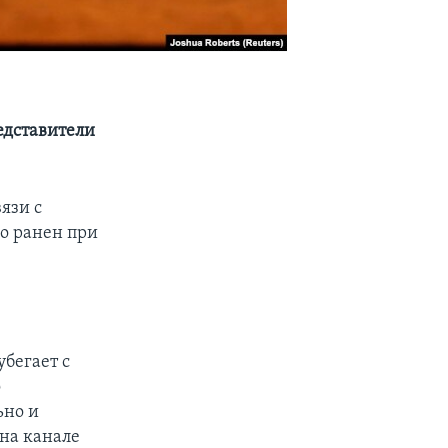
едставители
язи с
о ранен при
убегает с
о
ьно и
 на канале