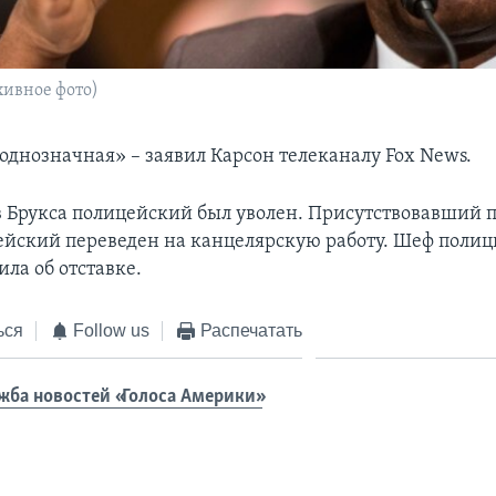
хивное фото)
однозначная» – заявил Карсон телеканалу Fox News.
 Брукса полицейский был уволен. Присутствовавший 
ейский переведен на канцелярскую работу. Шеф полиц
ила об отставке.
ься
Follow us
Распечатать
жба новостей «Голоса Америки»