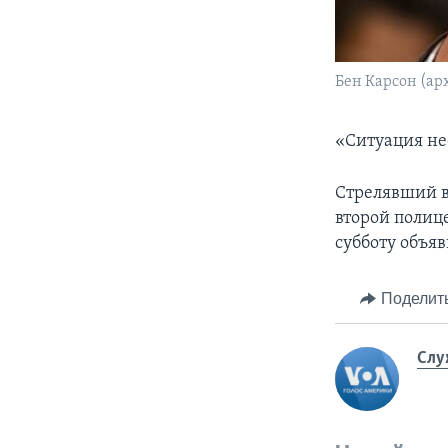
Бен Карсон (ар
«Ситуация не
Стрелявший в
второй полиц
субботу объяв
Поделит
Слу