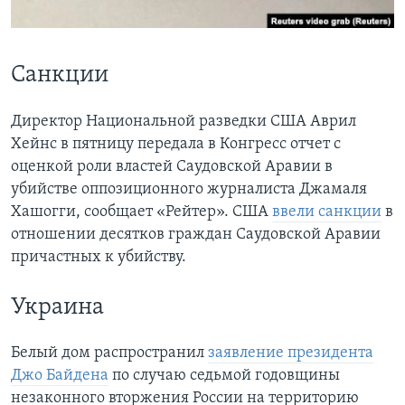
Learning English
Санкции
СОЦИАЛЬНЫЕ СЕТИ
Директор Национальной разведки США Аврил
Хейнс в пятницу передала в Конгресс отчет с
Языки
оценкой роли властей Саудовской Аравии в
убийстве оппозиционного журналиста Джамаля
Хашогги, сообщает «Рейтер». США
ввели санкции
в
отношении десятков граждан Саудовской Аравии
причастных к убийству.
Украина
Белый дом распространил
заявление президента
Джо Байдена
по случаю седьмой годовщины
незаконного вторжения России на территорию