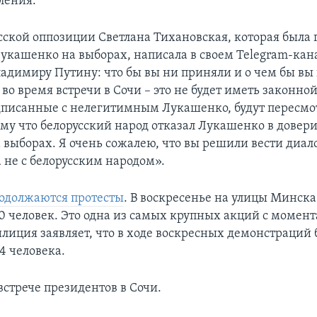
ления.
сской оппозиции Светлана Тихановская, которая была 
укашенко на выборах, написала в своем Telegram-кана
адимиру Путину: что бы вы ни приняли и о чем бы вы
во время встречи в Сочи – это не будет иметь законной
дписанные с нелегитимным Лукашенко, будут пересм
ому что белорусский народ отказал Лукашенко в довер
 выборах. Я очень сожалею, что вы решили вести диало
 не с белорусским народом».
одолжаются протесты
. В воскресенье на улицы Минск
0 человек. Это одна из самых крупных акций с момент
илиция заявляет, что в ходе воскресных демонстраций
4 человека.
встрече президентов в Сочи.