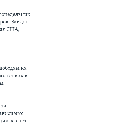
 понедельник
ров. Байден
для США,
 победам на
ых гонках в
ем
ули
езависимые
ций за счет