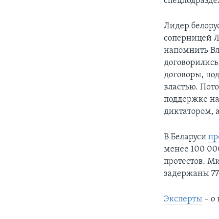
спецподразде
Лидер белору
соперницей Л
напомнить Вл
договорились 
договоры, по
властью. Пот
поддержке на
диктатором, а
В Беларуси
пр
менее 100 00
протестов. М
задержаны 77
Эксперты
– о 