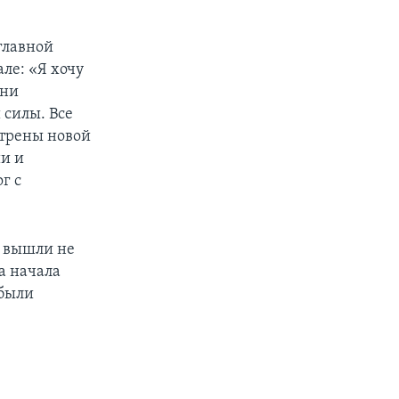
главной
ле: «Я хочу
 ни
 силы. Все
отрены новой
ии и
г с
а вышли не
а начала
 были