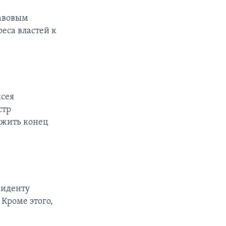
равовым
еса властей к
ксея
стр
ожить конец
иденту
 Кроме этого,