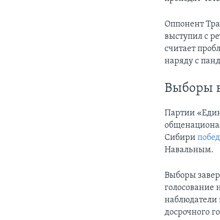
Оппонент Тра
выступил с р
считает проб
наряду с пан
Выборы в
Партии «Един
общенационал
Сибири
побе
Навальным.
Выборы завер
голосование 
наблюдатели 
досрочного г