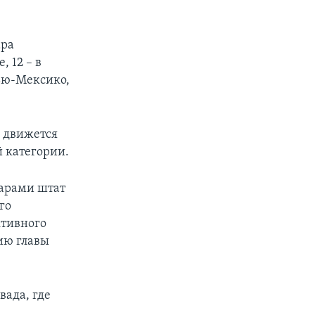
ара
, 12 – в
Нью-Мексико,
 движется
й категории.
арами штат
го
ктивного
ию главы
вада, где