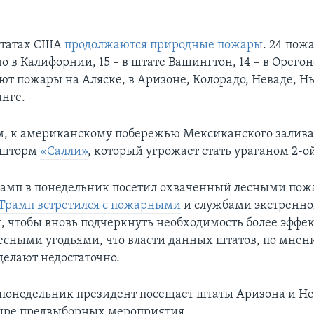
штатах США
продолжаются природные пожары
. 24 пож
 в Калифорнии, 15 – в штате Вашингтон, 14 – в Орегоне
ют пожары на Аляске, в Аризоне, Колорадо, Неваде, 
нге.
, к американскому побережью Мексиканского залива
 шторм
«Салли»
, который угрожает стать ураганом 2-о
амп в понедельник посетил охваченный лесными пож
Трамп встретился с пожарными
и службами экстренно
, чтобы вновь подчеркнуть необходимость более эффе
есными угодьями, что власти данных штатов, по мнен
делают недостаточно.
в понедельник президент посещает штаты Аризона и Не
ыре предвыборных мероприятия.