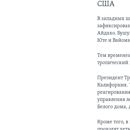
США
В западных 
зафиксировано
Айдахо. Бушу
Юте и Вайоми
Тем временем
тропический
Президент Тр
Калифорния.
реагирования
управления л
Белого дома, 
Кроме того, 
проходят чет