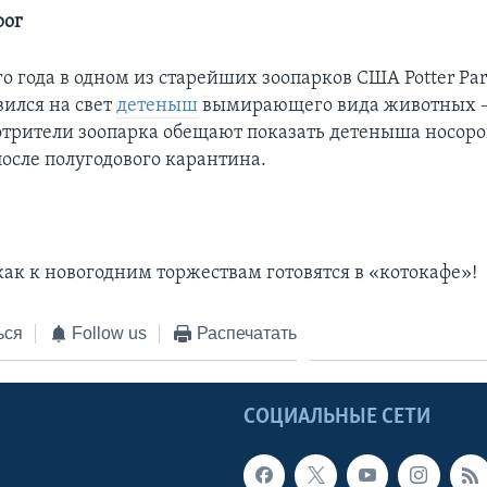
рог
о года в одном из старейших зоопарков США Potter Par
ился на свет
детеныш
вымирающего вида животных –
отрители зоопарка обещают показать детеныша носоро
после полугодового карантина.
 как к новогодним торжествам готовятся в «котокафе»!
ься
Follow us
Распечатать
Ы
СОЦИАЛЬНЫЕ СЕТИ