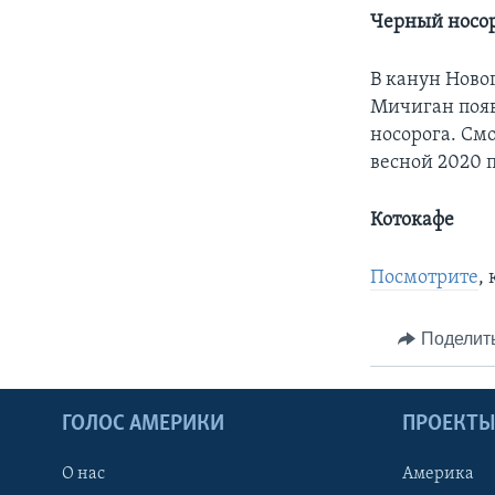
Черный носо
В канун Новог
Мичиган появ
носорога. См
весной 2020 
Котокафе
Посмотрите
,
Поделит
ГОЛОС АМЕРИКИ
ПРОЕКТ
О нас
Америка