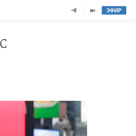
ЭФИР
 С