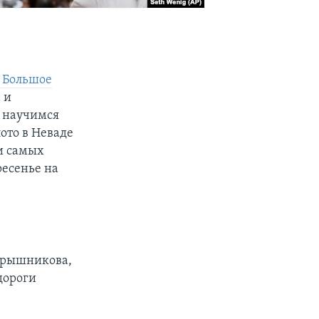
. Большое
 и
 научимся
ото в Неваде
и самых
есенье на
Барышникова,
дороги