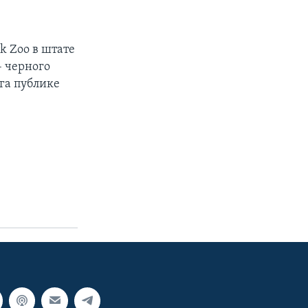
k Zoo в штате
 черного
га публике