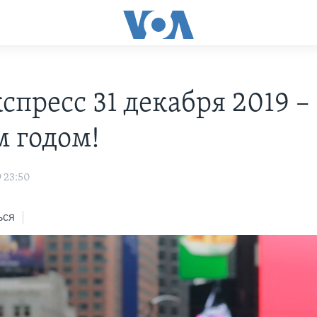
С
спресс 31 декабря 2019 –
 годом!
9 23:50
ься