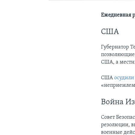
Ежедневная р
США
Губернатор Т
позволяющие 
США, а местн
США
осудили
«неприемле
Война И
Совет Безопа
резолюции, в
военные дейс