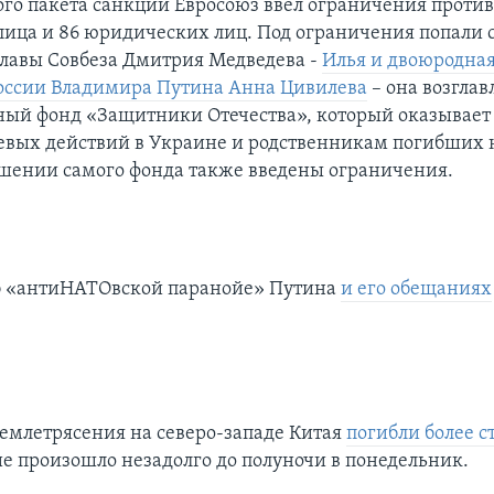
ого пакета санкций Евросоюз ввел ограничения против
лица и 86 юридических лиц. Под ограничения попали 
главы Совбеза Дмитрия Медведева -
Илья и двоюродна
оссии Владимира Путина Анна Цивилева
– она возглав
ный фонд «Защитники Отечества», который оказывает
евых действий в Украине и родственникам погибших 
ошении самого фонда также введены ограничения.
б «антиНАТОвской паранойе» Путина
и его обещаниях
 землетрясения на северо-западе Китая
погибли более с
е произошло незадолго до полуночи в понедельник.