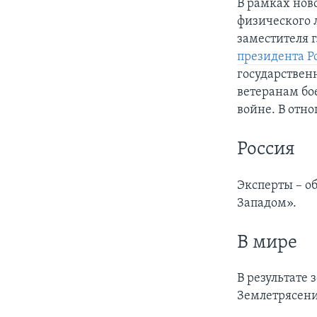
В рамках нов
физического 
заместителя 
президента Р
государствен
ветеранам бо
войне. В отн
Россия
Эксперты – о
Западом».
В мире
В результате
Землетрясени