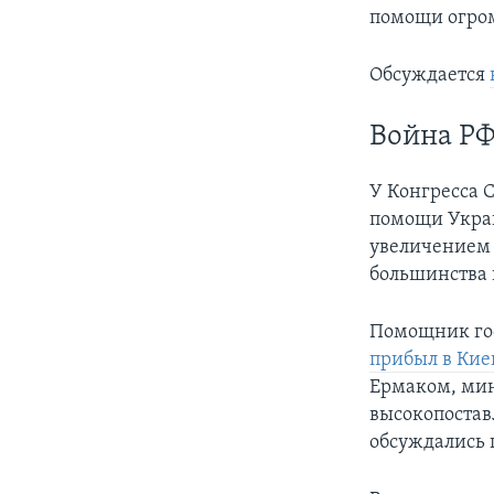
помощи огром
Обсуждается
Война РФ
У Конгресса 
помощи Украи
увеличением 
большинства 
Помощник гос
прибыл в Кие
Ермаком, ми
высокопостав
обсуждались 