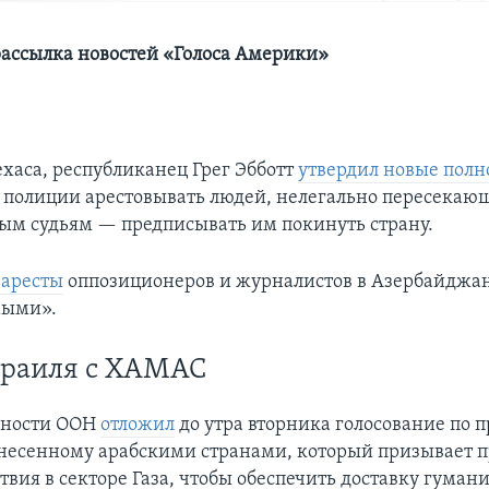
ассылка новостей «Голоса Америки»
ехаса, республиканец Грег Эбботт
утвердил новые пол
полиции арестовывать людей, нелегально пересекаю
ым судьям — предписывать им покинуть страну.
 аресты
оппозиционеров и журналистов в Азербайджан
мыми».
зраиля с ХАМАС
сности ООН
отложил
до утра вторника голосование по п
несенному арабскими странами, который призывает 
твия в секторе Газа, чтобы обеспечить доставку гуман