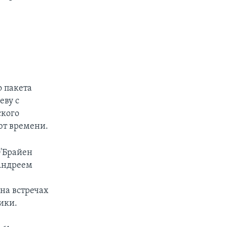
о пакета
еву с
ского
ют времени.
'Брайен
 Андреем
на встречах
ики.