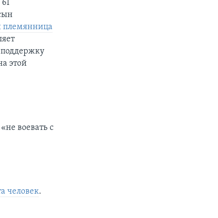
 61
сын
я племянница
ляет
 поддержку
на этой
«не воевать с
та человек
.