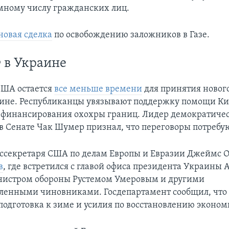
ному числу гражданских лиц.
новая сделка
по освобождению заложников в Газе.
 в Украине
США остается
все меньше времени
для принятия новог
не. Республиканцы увязывают поддержку помощи Ки
финансирования охохры границ. Лидер демократиче
в Сенате Чак Шумер признал, что переговоры потребу
секретаря США по делам Европы и Евразии Джеймс О
в
, где встретился с главой офиса президента Украины
нистром обороны Рустемом Умеровым и другими
ленными чиновниками. Госдепартамент сообщил, что 
подготовка к зиме и усилия по восстановлению эконом