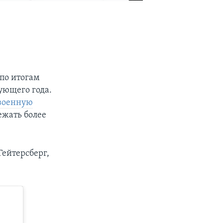
по итогам
ующего года.
 военную
ежать более
Гейтерсберг,