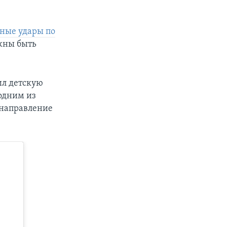
тные удары по
лжны быть
ил детскую
 одним из
 направление