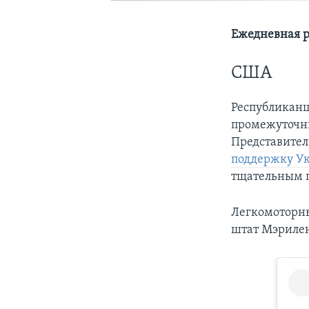
Ежедневная р
США
Республиканц
промежуточны
Представител
поддержку У
тщательным 
Легкомоторны
штат Мэриле