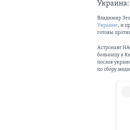
Украина:
Владимир Зел
Украине
, и 
готовы против
Астронавт НА
больницу в Ки
послов украи
по сбору мед