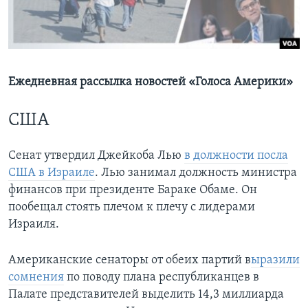
Learning English
СОЦИАЛЬНЫЕ СЕТИ
Ежедневная рассылка новостей «Голоса Америки»
США
Языки
Сенат утвердил Джейкоба Лью
в должности посла
США в Израиле
. Лью занимал должность министра
финансов при президенте Бараке Обаме. Он
пообещал стоять плечом к плечу с лидерами
Израиля.
Американские сенаторы от обеих партий в
ыразили
сомнения
по поводу плана республиканцев в
Палате представителей выделить 14,3 миллиарда