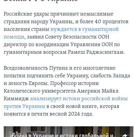
Российские удары причиняют немыслимые
страдания народу Украины, и более 40 процентов
населения страны
нуждается в гуманитарной
помощи
, заявил Совету Безопасности ООН
директор по координации Управления ООН по
гуманитарным вопросам Рамеш Раджасингхам.
Вседозволенность Путина и его многолетние
попытки подчинить себе Украину, слабость Запада
и леность Европы. Профессор истории
Католического университета Америки Майкл
Киммидж
анализирует истоки российской войны
против Украины
в своей новой книге, которая
появится в печати весной 2024 года.
«Война в Украине и истоки глобальной нестабильности». Американский историк написал книгу о войне России против Украины