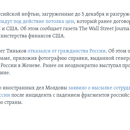
ссийской нефтью, загруженные до 5 декабря и разгруж
падут под действие потолка цен
, который ранее догов
 и США. Об этом сообщает газета The Wall Street Journa
нистерства финансов США.
лег Тиньков
отказался от гражданства России
. Об этом 
раме, приложив фотографию справки, выданной гене
 России в Женеве. Ранее он неоднократно выступал пр
аине.
о иностранных дел Молдовы
заявило о высылке сотру
оссии
после инцидента с падением фрагментов российс
ю страны.