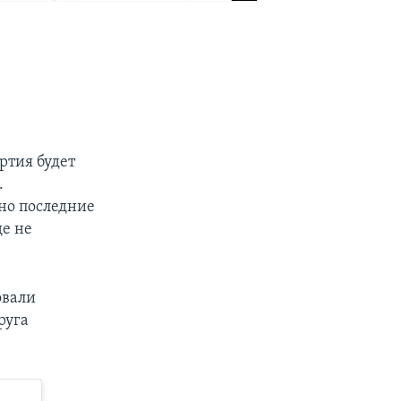
ртия будет
.
но последние
де не
овали
руга
.