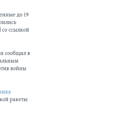
енные до 19
орились
l со ссылкой
он сообщил в
ральным
отив войны
дника
кой ракеты