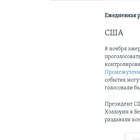
Ежедневная р
США
8 ноября аме
проголосовать
контролирова
Промежуточн
события могу
голосовали бы
Президент СШ
Хэллоуин в Б
раздавали ко