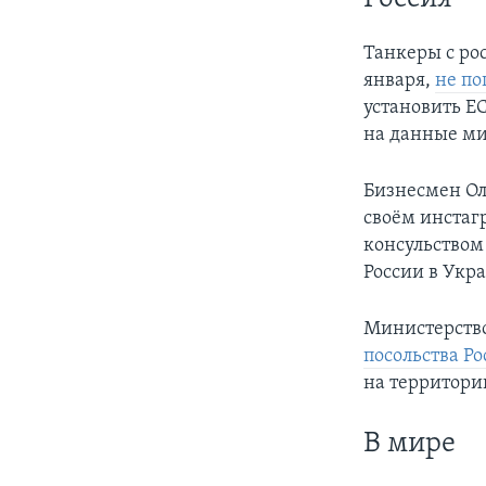
Танкеры с ро
января,
не по
установить ЕС
на данные ми
Бизнесмен О
своём инстаг
консульством
России в Укр
Министерств
посольства Р
на территори
В мире