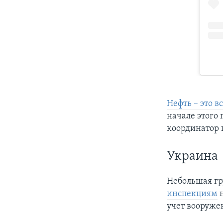
Нефть – это в
начале этого
координатор 
Украина
Небольшая г
инспекциям
н
учет вооруже