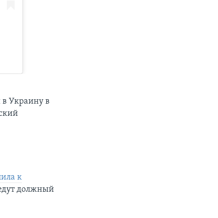
я в Украину в
тский
ила к
ведут должный