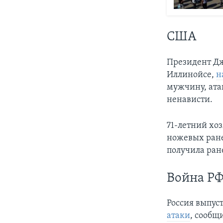
США
Президент Дж
Иллинойсе,
н
мужчину, атак
ненависти.
71-летний хо
ножевых ране
получила ран
Война РФ
Россия выпус
атаки
, сообщ