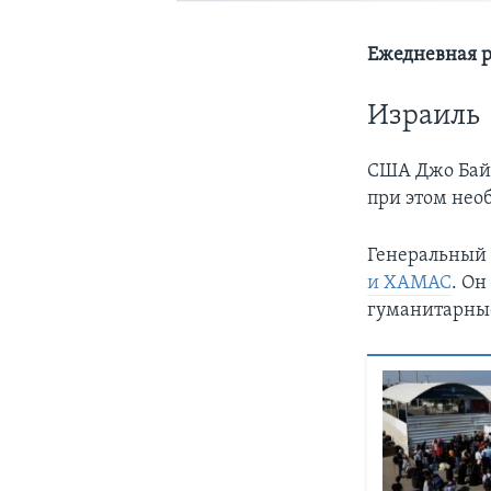
Ежедневная р
Израиль
США Джо Байд
при этом нео
Генеральный
и ХАМАС
. Он
гуманитарные 