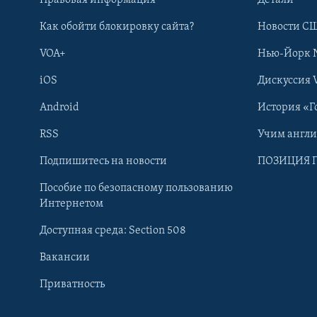
Правовая информация
Детали
Как обойти блокировку сайта?
Новости СШ
VOA+
Нью-Йорк 
iOS
Дискуссия 
Android
История «Г
RSS
Учим англ
Learning English
Подпишитесь на новости
ПОЗИЦИЯ 
Пособие по безопасному пользованию
СОЦИАЛЬНЫЕ СЕТИ
Интернетом
Доступная среда: Section 508
Вакансии
Приватность
Языки