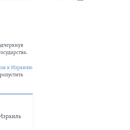
подчеркнув
осударства.
вом к Израилю
пропустить
я
 Израиль