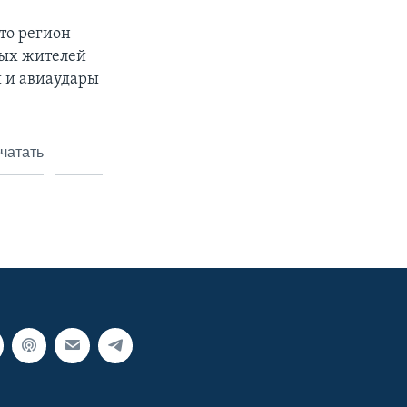
то регион
рных жителей
ы и авиаудары
чатать