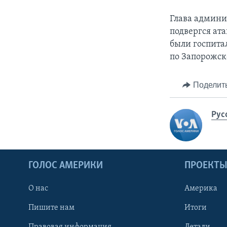
Глава админи
подвергся ата
были госпита
по Запорожск
Поделит
Рус
ГОЛОС АМЕРИКИ
ПРОЕКТ
О нас
Америка
Пишите нам
Итоги