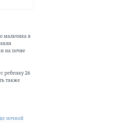
о мальчика в
инили
ии на почве
с ребенку 26
ть также
оде ночной